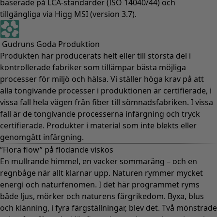
baserade på LCA-standarder (ISO 14040/44) och
tillgängliga via Higg MSI (version 3.7).
Gudruns Goda Produktion
Produkten har producerats helt eller till största del i
kontrollerade fabriker som tillämpar bästa möjliga
processer för miljö och hälsa. Vi ställer höga krav på att
alla tongivande processer i produktionen är certifierade, i
vissa fall hela vägen från fiber till sömnadsfabriken. I vissa
fall är de tongivande processerna infärgning och tryck
certifierade. Produkter i material som inte blekts eller
genomgått infärgning.
”Flora flow” på flödande viskos
En mullrande himmel, en vacker sommaräng – och en
regnbåge när allt klarnar upp. Naturen rymmer mycket
energi och naturfenomen. I det här programmet ryms
både ljus, mörker och naturens färgrikedom. Byxa, blus
och klänning, i fyra färgställningar, blev det. Två mönstrade