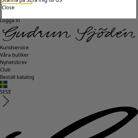
Stanna på SE
Ta mig till US
Close
Logga in
Kundservice
Våra butiker
Nyhetsbrev
Club
Beställ katalog
SE
SE