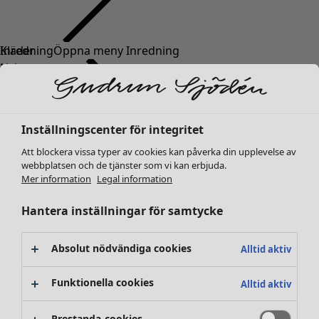
Kläder
Inredning
Öppna meny Inredning
Nyheter
Alla kläder
Klänningar
Tunikor
Inställningscenter för integritet
Toppar
Att blockera vissa typer av cookies kan påverka din upplevelse av
Skjortor & blusar
webbplatsen och de tjänster som vi kan erbjuda.
Koftor
Mer information
Legal information
Stickade tröjor
Inredning
Kampanjer
Öppna meny Kampanjer
Västar
Hantera inställningar för samtycke
Nyheter
Kappor & jackor
All inredning
Byxor
Gardiner
Absolut nödvändiga cookies
Alltid aktiv
Kjolar
Kuddar & kuddfodral
Skor
Mattor
Funktionella cookies
Alltid aktiv
Kimonos
Frotté
Böcker
Prestanda-cookies