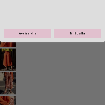
Gå till 5
Gå till 6
Gå till 7
Fler färger
Avvisa alla
Tillåt alla