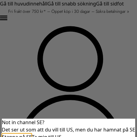
Gå till huvudinnehåll
Gå till snabb sökning
Gå till sidfot
Fri frakt över 750 kr* – Öppet köp i 30 dagar – Säkra betalningar »
Not in channel SE?
Det ser ut som att du vill till US, men du har hamnat på SE