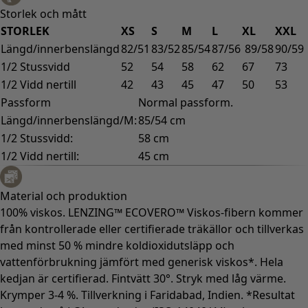
Storlek och mått
STORLEK
XS
S
M
L
XL
XXL
Längd/innerbenslängd
82/51
83/52
85/54
87/56
89/58
90/59
1/2 Stussvidd
52
54
58
62
67
73
1/2 Vidd nertill
42
43
45
47
50
53
Passform
Normal passform.
Längd/innerbenslängd/M:
85/54 cm
1/2 Stussvidd:
58 cm
1/2 Vidd nertill:
45 cm
Material och produktion
100% viskos. LENZING™ ECOVERO™ Viskos-fibern kommer
från kontrollerade eller certifierade träkällor och tillverkas
med minst 50 % mindre koldioxidutsläpp och
vattenförbrukning jämfört med generisk viskos*. Hela
kedjan är certifierad. Fintvätt 30°. Stryk med låg värme.
Krymper 3-4 %. Tillverkning i Faridabad, Indien. *Resultat