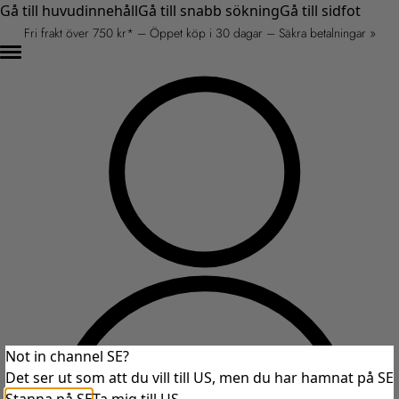
Gå till huvudinnehåll
Gå till snabb sökning
Gå till sidfot
Fri frakt över 750 kr* – Öppet köp i 30 dagar – Säkra betalningar »
Not in channel SE?
Det ser ut som att du vill till US, men du har hamnat på SE