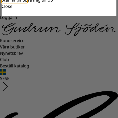
Stanna på SE
Ta mig till US
Close
Logga in
Kundservice
Våra butiker
Nyhetsbrev
Club
Beställ katalog
SE
SE