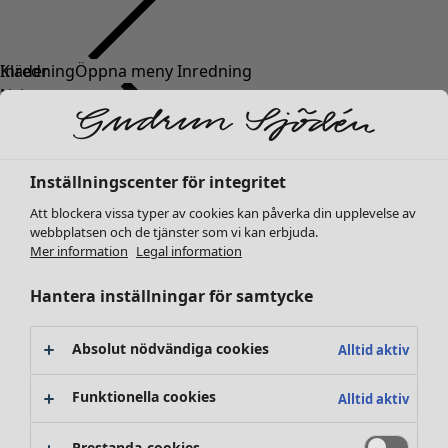
Kläder
Inredning
Öppna meny Inredning
Nyheter
Alla kläder
Klänningar
Tunikor
Inställningscenter för integritet
Toppar
Att blockera vissa typer av cookies kan påverka din upplevelse av
Skjortor & blusar
webbplatsen och de tjänster som vi kan erbjuda.
Koftor
Mer information
Legal information
Stickade tröjor
Inredning
Kampanjer
Öppna meny Kampanjer
Västar
Hantera inställningar för samtycke
Nyheter
Kappor & jackor
All inredning
Byxor
Gardiner
Absolut nödvändiga cookies
Alltid aktiv
Kjolar
Kuddar & kuddfodral
Skor
Mattor
Funktionella cookies
Alltid aktiv
Kimonos
Frotté
Böcker
Prestanda-cookies