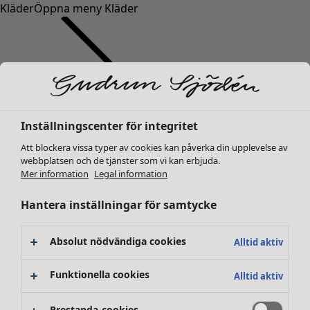
Kläder
Öppna meny Kläder
Inställningscenter för integritet
Kläder
Nyheter
Att blockera vissa typer av cookies kan påverka din upplevelse av
webbplatsen och de tjänster som vi kan erbjuda.
Alla kläder
Mer information
Legal information
Klänningar
Tunikor
Hantera inställningar för samtycke
Toppar
Skjortor & blusar
Absolut nödvändiga cookies
Alltid aktiv
Koftor
Stickade tröjor
Funktionella cookies
Alltid aktiv
Västar
Kappor & jackor
Prestanda-cookies