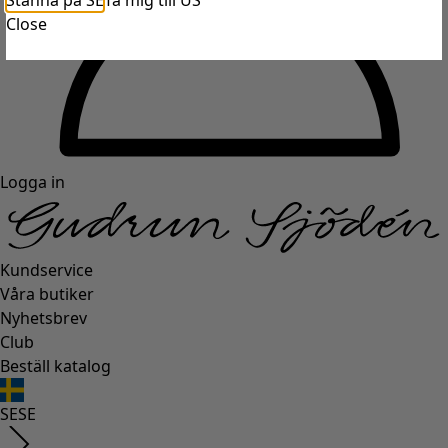
Stanna på SE
Ta mig till US
Close
Logga in
Kundservice
Våra butiker
Nyhetsbrev
Club
Beställ katalog
SE
SE