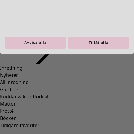
Inredning
Öppna meny Inredning
Avvisa alla
Tillåt alla
Inredning
Nyheter
All inredning
Gardiner
Kuddar & kuddfodral
Mattor
Frotté
Böcker
Tidigare favoriter