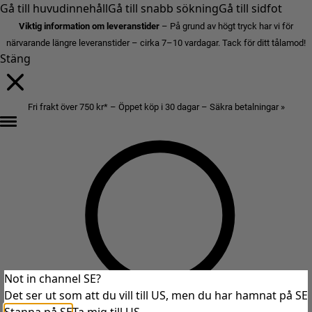
Gå till huvudinnehåll
Gå till snabb sökning
Gå till sidfot
Viktig information om leveranstider
– På grund av högt tryck har vi för
närvarande längre leveranstider – cirka 7–10 vardagar. Tack för ditt tålamod!
Stäng
Fri frakt över 750 kr* – Öppet köp i 30 dagar – Säkra betalningar »
Not in channel SE?
Det ser ut som att du vill till US, men du har hamnat på SE