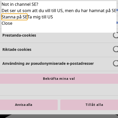
Not in channel SE?
Absolut nödvändiga cookies
Alltid 
Det ser ut som att du vill till US, men du har hamnat på SE
Stanna på SE
Ta mig till US
Funktionella cookies
Alltid 
Close
Prestanda-cookies
Riktade cookies
Användning av pseudonymiserade e-postadresser
Bekräfta mina val
Avvisa alla
Tillåt alla