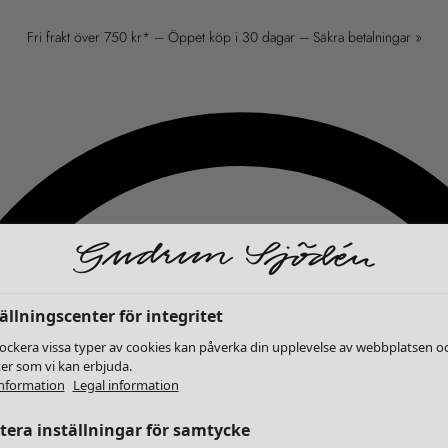
Fri frakt över 750 kr* – Öppet köp i 30 dagar – Säkra betalningar »
ällningscenter för integritet
lockera vissa typer av cookies kan påverka din upplevelse av webbplatsen o
ter som vi kan erbjuda.
nformation
Legal information
era inställningar för samtycke