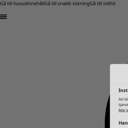
Gå till huvudinnehåll
Gå till snabb sökning
Gå till sidfot
Inst
Att b
tjäns
Mer i
Hant