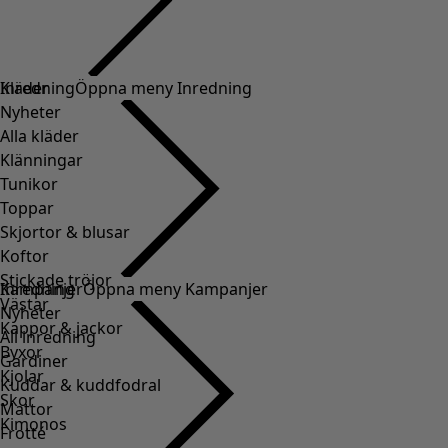
Kläder
Inredning
Öppna meny Inredning
Nyheter
Alla kläder
Klänningar
Tunikor
Toppar
Skjortor & blusar
Koftor
Stickade tröjor
Inredning
Kampanjer
Öppna meny Kampanjer
Västar
Nyheter
Kappor & jackor
All inredning
Byxor
Gardiner
Kjolar
Kuddar & kuddfodral
Skor
Mattor
Kimonos
Frotté