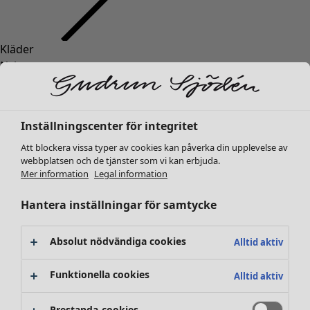
Kläder
Inredning
Öppna meny Inredning
Nyheter
Alla kläder
Klänningar
Tunikor
Inställningscenter för integritet
Toppar
Att blockera vissa typer av cookies kan påverka din upplevelse av
Skjortor & blusar
webbplatsen och de tjänster som vi kan erbjuda.
Koftor
Mer information
Legal information
Stickade tröjor
Inredning
Kampanjer
Öppna meny Kampanjer
Västar
Hantera inställningar för samtycke
Nyheter
Kappor & jackor
All inredning
Byxor
Gardiner
Absolut nödvändiga cookies
Alltid aktiv
Kjolar
Kuddar & kuddfodral
Skor
Mattor
Funktionella cookies
Alltid aktiv
Kimonos
Frotté
Böcker
Prestanda-cookies