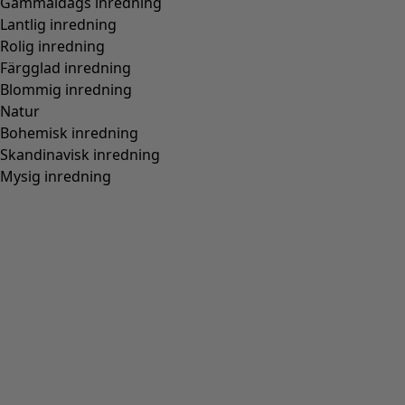
Wish list icon
Finalrea
:
295 kr
Pris
:
795 kr
Färg
himmelsblå
51