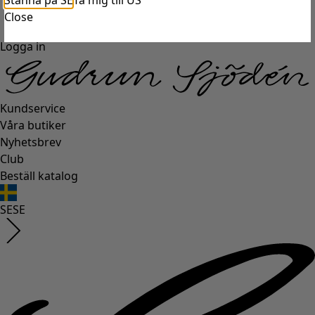
Stanna på SE
Ta mig till US
Close
Logga in
Kundservice
Våra butiker
Nyhetsbrev
Club
Beställ katalog
SE
SE