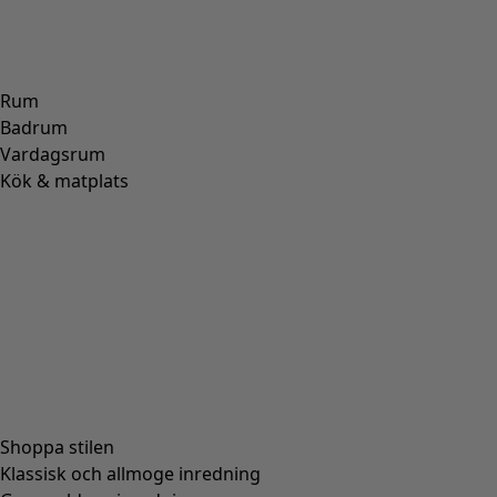
Vävd skjorta "Wavy" i ekologisk bomull