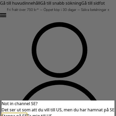
Gå till huvudinnehåll
Gå till snabb sökning
Gå till sidfot
Fri frakt över 750 kr* – Öppet köp i 30 dagar – Säkra betalningar »
Not in channel SE?
Det ser ut som att du vill till US, men du har hamnat på SE