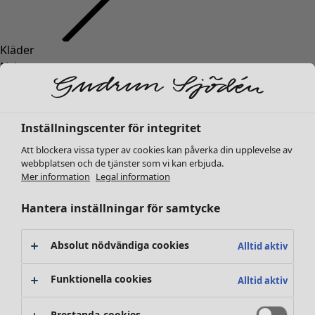
Kläder
Inredning
Öppna meny Inredning
Nyheter
Alla kläder
Klänningar
Tunikor
Inställningscenter för integritet
Toppar
Att blockera vissa typer av cookies kan påverka din upplevelse av
Skjortor & blusar
webbplatsen och de tjänster som vi kan erbjuda.
Koftor
Mer information
Legal information
Stickade tröjor
Inredning
Kampanjer
Öppna meny Kampanjer
Västar
Hantera inställningar för samtycke
Nyheter
Kappor & jackor
All inredning
Byxor
Gardiner
Absolut nödvändiga cookies
Alltid aktiv
Kjolar
Kuddar & kuddfodral
Skor
Mattor
Funktionella cookies
Alltid aktiv
Kimonos
Frotté
Böcker
Prestanda-cookies