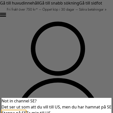
Gå till huvudinnehåll
Gå till snabb sökning
Gå till sidfot
Fri frakt över 750 kr* – Öppet köp i 30 dagar – Säkra betalningar »
Not in channel SE?
Det ser ut som att du vill till US, men du har hamnat på SE