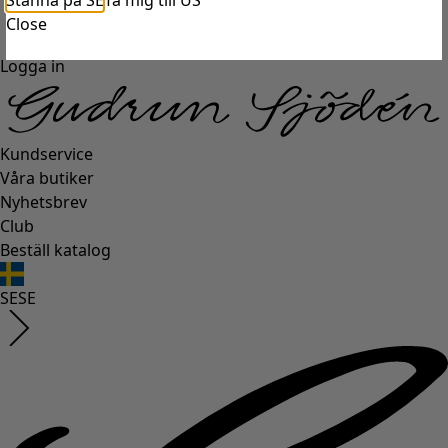
Stanna på SE
Ta mig till US
Close
Logga in
Kundservice
Våra butiker
Nyhetsbrev
Club
Beställ katalog
SE
SE