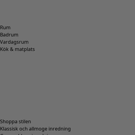
Storlek
S
M
L
XL
XXL