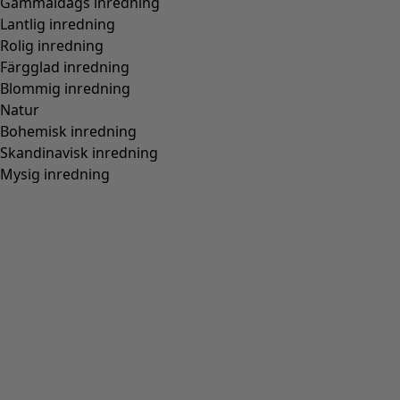
Hitta rätt storlek
Hitta rätt storlek
Lägg till i varukorgen
Slut i lager
Fri frakt på beställningar över 750 kr.
Öppet köp i 30 dagar.
Levereras om 3-5 arbetsdagar, förutsatt att varan finns i
lager.
Produktinformation
Tryckt trikåtop med en något båtringad hals och hellång
ärm.
Art.nr
61401
Färgnummer
79
Färg
pistage
Material
bomull, modal
Storlek och mått