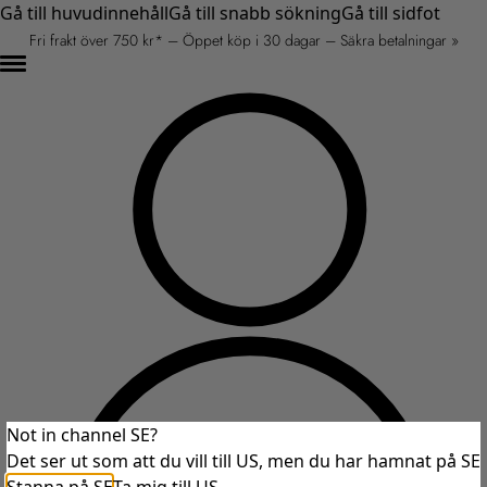
Gå till huvudinnehåll
Gå till snabb sökning
Gå till sidfot
Fri frakt över 750 kr* – Öppet köp i 30 dagar – Säkra betalningar »
Not in channel SE?
Det ser ut som att du vill till US, men du har hamnat på SE