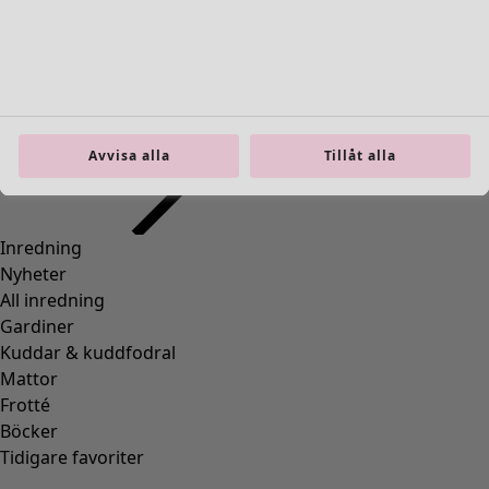
Inredning
Öppna meny Inredning
Avvisa alla
Tillåt alla
Inredning
Nyheter
All inredning
Gardiner
Kuddar & kuddfodral
Mattor
Frotté
Böcker
Tidigare favoriter