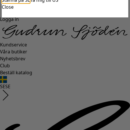
Stanna på SE
Ta mig till US
Close
Logga in
Kundservice
Våra butiker
Nyhetsbrev
Club
Beställ katalog
SE
SE