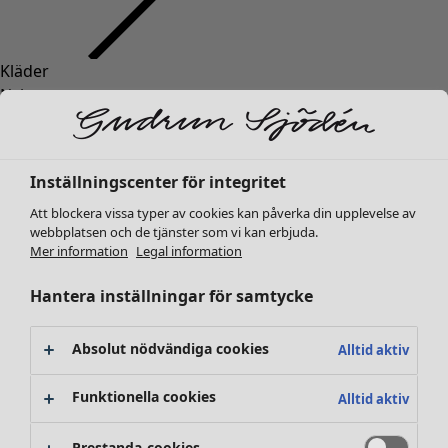
Kläder
Nyheter
Alla kläder
Klänningar
Tunikor
Inställningscenter för integritet
Toppar
Att blockera vissa typer av cookies kan påverka din upplevelse av
Skjortor & blusar
webbplatsen och de tjänster som vi kan erbjuda.
Koftor
Mer information
Legal information
Stickade tröjor
Västar
Hantera inställningar för samtycke
Kappor & jackor
Byxor
Absolut nödvändiga cookies
Alltid aktiv
Kjolar
Skor
Funktionella cookies
Alltid aktiv
Kimonos
Prestanda-cookies