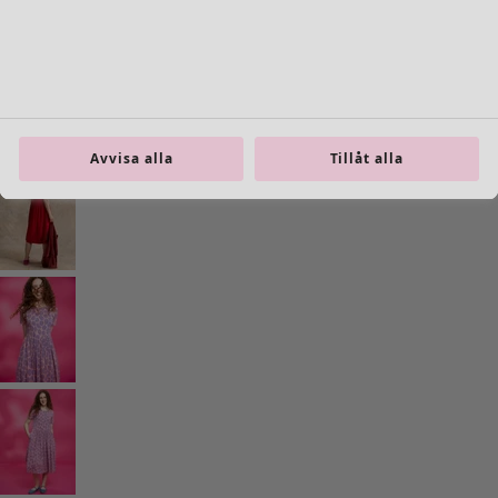
Gå till 4
Fler färger
Avvisa alla
Tillåt alla