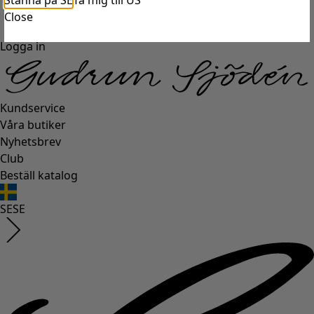
Stanna på SE
Ta mig till US
Close
Logga in
Kundservice
Våra butiker
Nyhetsbrev
Club
Beställ katalog
SE
SE