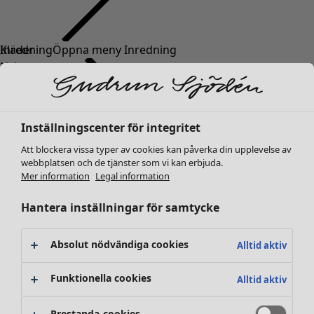
Kläder
Inredning
Öppna meny Inredning
Nyheter
Alla kläder
Klänningar
Tunikor
Inställningscenter för integritet
Toppar
Att blockera vissa typer av cookies kan påverka din upplevelse av
Skjortor & blusar
webbplatsen och de tjänster som vi kan erbjuda.
Koftor
Mer information
Legal information
Stickade tröjor
Inredning
Kampanjer
Öppna meny Kampanjer
Västar
Hantera inställningar för samtycke
Nyheter
Kappor & jackor
All inredning
Byxor
Gardiner
Absolut nödvändiga cookies
Alltid aktiv
Kjolar
Kuddar & kuddfodral
Skor
Mattor
Funktionella cookies
Alltid aktiv
Kimonos
Frotté
Böcker
Prestanda-cookies