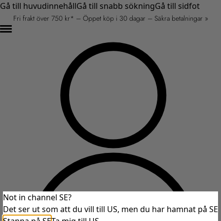
Gå till huvudinnehåll
Gå till snabb sökning
Gå till sidfot
Fri frakt över 750 kr* – Öppet köp i 30 dagar – Säkra betalningar »
Not in channel SE?
Det ser ut som att du vill till US, men du har hamnat på SE