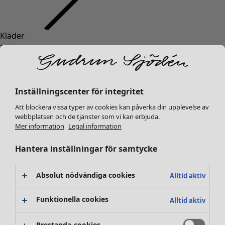
Kläder
Nyheter
Alla kläder
Klänningar
Tunikor
Inställningscenter för integritet
Toppar
Att blockera vissa typer av cookies kan påverka din upplevelse av
Skjortor & blusar
webbplatsen och de tjänster som vi kan erbjuda.
Koftor
Mer information
Legal information
Stickade tröjor
Västar
Hantera inställningar för samtycke
Kappor & jackor
Byxor
Absolut nödvändiga cookies
Alltid aktiv
Kjolar
Skor
Funktionella cookies
Alltid aktiv
Kimonos
Prestanda-cookies