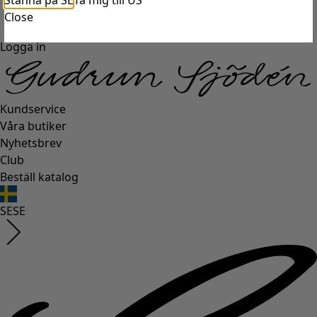
Stanna på SE
Ta mig till US
Close
Logga in
Kundservice
Våra butiker
Nyhetsbrev
Club
Beställ katalog
SE
SE