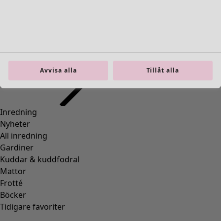
Inredning
Öppna meny Inredning
Avvisa alla
Tillåt alla
Inredning
Nyheter
All inredning
Gardiner
Kuddar & kuddfodral
Mattor
Frotté
Böcker
Tidigare favoriter