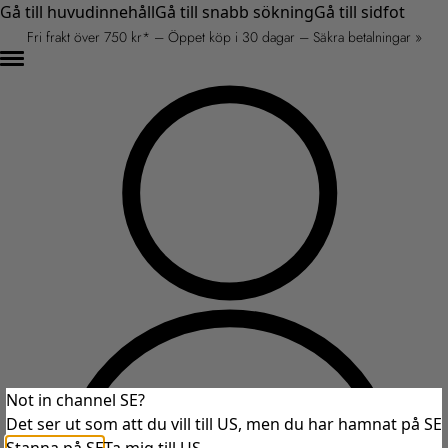
Gå till huvudinnehåll
Gå till snabb sökning
Gå till sidfot
Fri frakt över 750 kr* – Öppet köp i 30 dagar – Säkra betalningar »
Not in channel SE?
Det ser ut som att du vill till US, men du har hamnat på SE