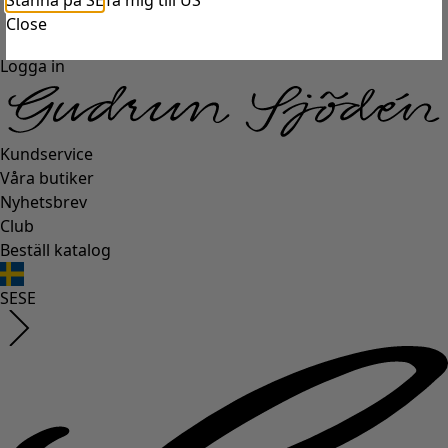
Stanna på SE
Ta mig till US
Close
Logga in
Kundservice
Våra butiker
Nyhetsbrev
Club
Beställ katalog
SE
SE