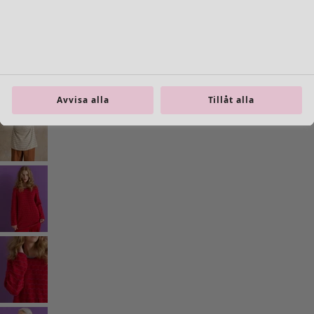
Inredning
Öppna meny Inredning
Avvisa alla
Tillåt alla
Inredning
Nyheter
All inredning
Gardiner
Kuddar & kuddfodral
Mattor
Frotté
Böcker
Tidigare favoriter