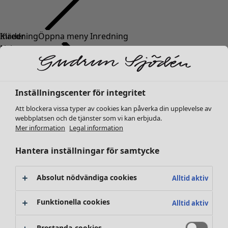
Kläder
Nyheter
Alla kläder
Klänningar
Tunikor
Inställningscenter för integritet
Toppar
Att blockera vissa typer av cookies kan påverka din upplevelse av
Skjortor & blusar
webbplatsen och de tjänster som vi kan erbjuda.
Koftor
Mer information
Legal information
Stickade tröjor
Västar
Hantera inställningar för samtycke
Kappor & jackor
Byxor
Absolut nödvändiga cookies
Alltid aktiv
Kjolar
Skor
Funktionella cookies
Alltid aktiv
Kimonos
Prestanda-cookies