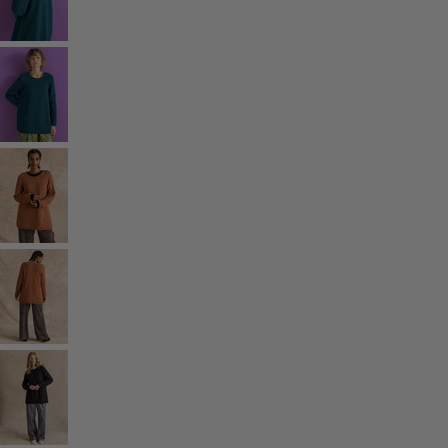
Gammaldags inredning
Lantlig inredning
Rolig inredning
Färgglad inredning
Blommig inredning
Natur
Bohemisk inredning
Skandinavisk inredning
Mysig inredning