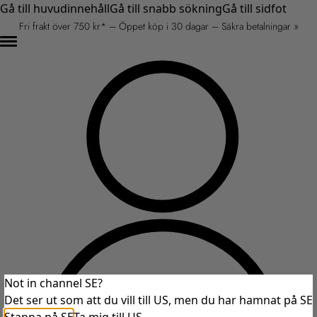
Gå till huvudinnehåll
Gå till snabb sökning
Gå till sidfot
Fri frakt över 750 kr* – Öppet köp i 30 dagar – Säkra betalningar »
Not in channel SE?
Det ser ut som att du vill till US, men du har hamnat på SE