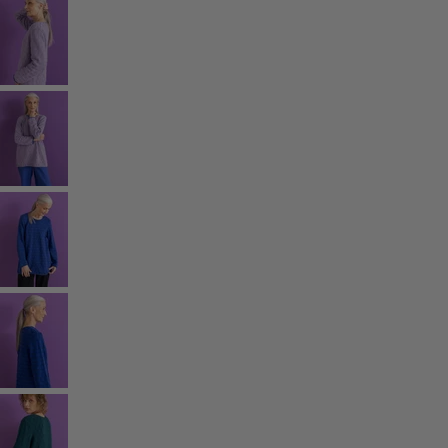
Rum
Badrum
Vardagsrum
Kök & matplats
Shoppa stilen
Klassisk och allmoge inredning