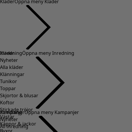
Kläder
Öppna meny Kläder
Kläder
Inredning
Öppna meny Inredning
Nyheter
Alla kläder
Klänningar
Tunikor
Toppar
Skjortor & blusar
Koftor
Stickade tröjor
Inredning
Kampanjer
Öppna meny Kampanjer
Västar
Nyheter
Kappor & jackor
All inredning
Byxor