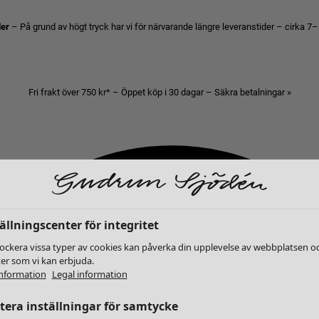
der
– På grund av högt tryck har vi för närvarande längre leveranstider – cirka 7–
Fri frakt över 750 kr* – Öppet köp i 30 dagar – Säkra betalningar »
ällningscenter för integritet
lockera vissa typer av cookies kan påverka din upplevelse av webbplatsen o
ter som vi kan erbjuda.
nformation
Legal information
era inställningar för samtycke