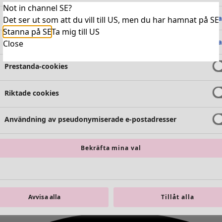
Not in channel SE?
Absolut nödvändiga cookies
Alltid 
Det ser ut som att du vill till US, men du har hamnat på SE
Stanna på SE
Ta mig till US
Funktionella cookies
Alltid 
Close
Prestanda-cookies
Riktade cookies
Användning av pseudonymiserade e-postadresser
Bekräfta mina val
Avvisa alla
Tillåt alla