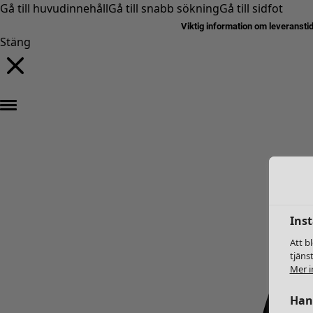
Gå till huvudinnehåll
Gå till snabb sökning
Gå till sidfot
Viktig information om leveransti
Stäng
Inst
Att b
tjäns
Mer i
Hant