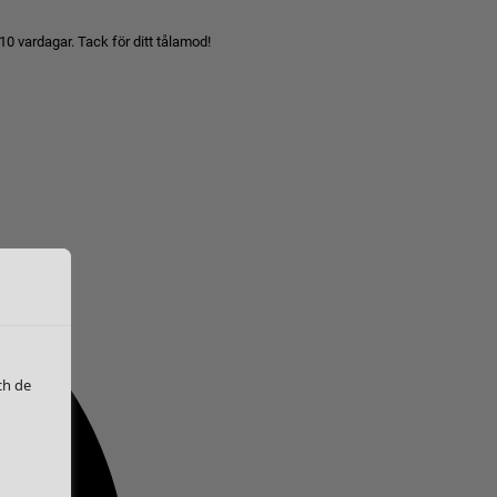
10 vardagar. Tack för ditt tålamod!
ch de