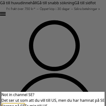
Gå till huvudinnehåll
Gå till snabb sökning
Gå till sidfot
Fri frakt över 750 kr* – Öppet köp i 30 dagar – Säkra betalningar »
Not in channel SE?
Det ser ut som att du vill till US, men du har hamnat på SE