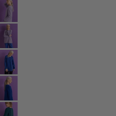
Rum
Badrum
Vardagsrum
Kök & matplats
Shoppa stilen
Klassisk och allmoge inredning