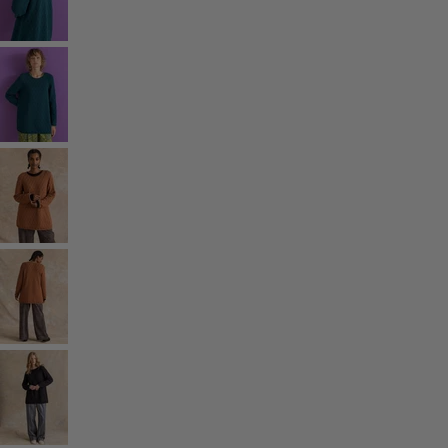
Gammaldags inredning
Lantlig inredning
Rolig inredning
Färgglad inredning
Blommig inredning
Natur
Bohemisk inredning
Skandinavisk inredning
Mysig inredning