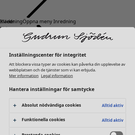
Kläder
Nyheter
Alla kläder
Klänningar
Tunikor
Inställningscenter för integritet
Toppar
Att blockera vissa typer av cookies kan påverka din upplevelse av
Skjortor & blusar
webbplatsen och de tjänster som vi kan erbjuda.
Koftor
Mer information
Legal information
Stickade tröjor
Västar
Hantera inställningar för samtycke
Kappor & jackor
Byxor
Absolut nödvändiga cookies
Alltid aktiv
Kjolar
Skor
Funktionella cookies
Alltid aktiv
Kimonos
Prestanda-cookies