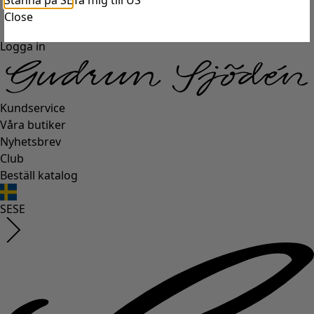
Stanna på SE
Ta mig till US
Close
Logga in
Kundservice
Våra butiker
Nyhetsbrev
Club
Beställ katalog
SE
SE