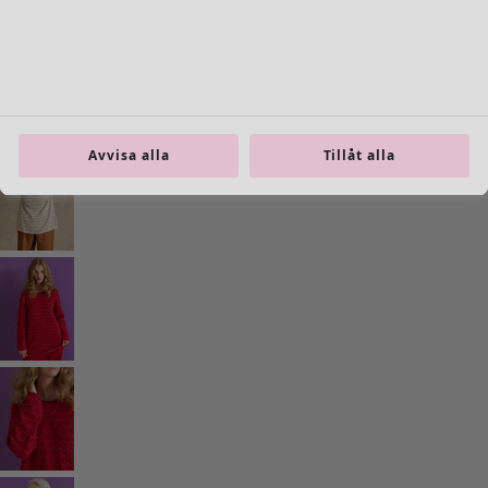
Inredning
Öppna meny Inredning
Avvisa alla
Tillåt alla
Inredning
Nyheter
All inredning
Gardiner
Kuddar & kuddfodral
Mattor
Frotté
Böcker
Tidigare favoriter