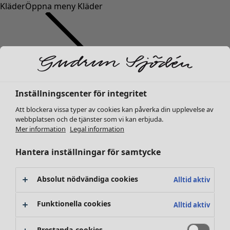
Kläder
Öppna meny Kläder
Inställningscenter för integritet
Kläder
Nyheter
Att blockera vissa typer av cookies kan påverka din upplevelse av
webbplatsen och de tjänster som vi kan erbjuda.
Alla kläder
Mer information
Legal information
Klänningar
Tunikor
Hantera inställningar för samtycke
Toppar
Skjortor & blusar
Absolut nödvändiga cookies
Alltid aktiv
Koftor
Stickade tröjor
Funktionella cookies
Alltid aktiv
Västar
Kappor & jackor
Prestanda-cookies