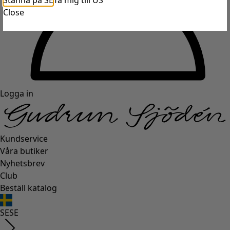
Stanna på SE
Ta mig till US
Close
Logga in
Kundservice
Våra butiker
Nyhetsbrev
Club
Beställ katalog
SE
SE