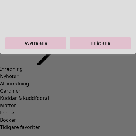
Inredning
Öppna meny Inredning
Avvisa alla
Tillåt alla
Inredning
Nyheter
All inredning
Gardiner
Kuddar & kuddfodral
Mattor
Frotté
Böcker
Tidigare favoriter