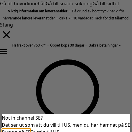
Gå till huvudinnehåll
Gå till snabb sökning
Gå till sidfot
Viktig information om leveranstider
– På grund av högt tryck har vi för
närvarande längre leveranstider – cirka 7–10 vardagar. Tack för ditt tålamod!
Stäng
Fri frakt över 750 kr* – Öppet köp i 30 dagar – Säkra betalningar »
Not in channel SE?
Det ser ut som att du vill till US, men du har hamnat på SE