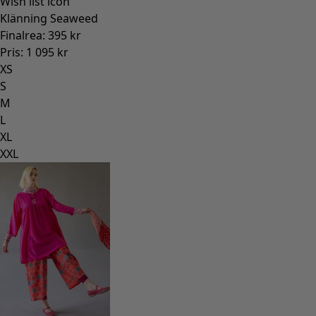
Wish list icon
Klänning Seaweed
Finalrea
:
395 kr
Pris
:
1 095 kr
XS
S
M
L
XL
XXL