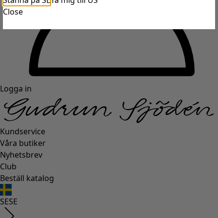
Stanna på SE
Ta mig till US
Close
Logga in
Kundservice
Våra butiker
Nyhetsbrev
Club
Beställ katalog
SE
SE