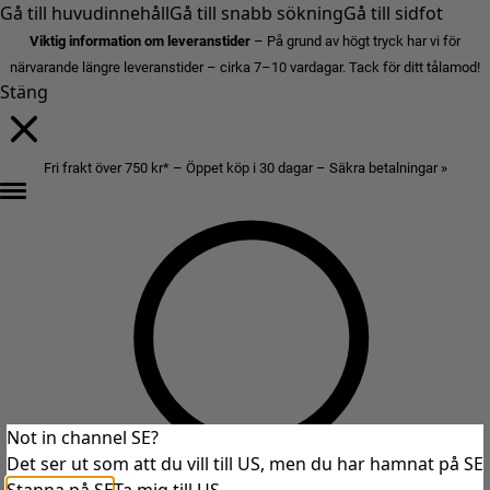
Gå till huvudinnehåll
Gå till snabb sökning
Gå till sidfot
Viktig information om leveranstider
– På grund av högt tryck har vi för
närvarande längre leveranstider – cirka 7–10 vardagar. Tack för ditt tålamod!
Stäng
Fri frakt över 750 kr* – Öppet köp i 30 dagar – Säkra betalningar »
Not in channel SE?
Det ser ut som att du vill till US, men du har hamnat på SE