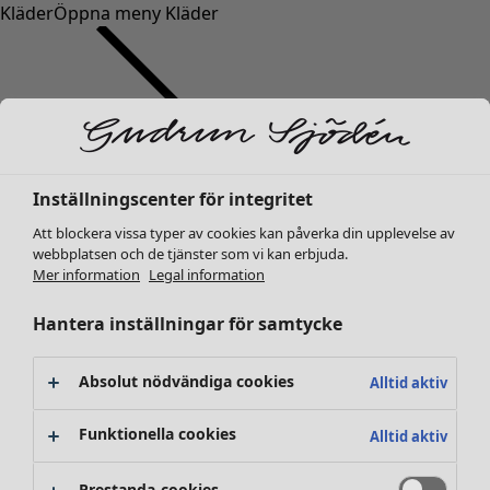
Kläder
Öppna meny Kläder
Inställningscenter för integritet
Kläder
Inredning
Öppna meny Inredning
Nyheter
Att blockera vissa typer av cookies kan påverka din upplevelse av
webbplatsen och de tjänster som vi kan erbjuda.
Alla kläder
Mer information
Legal information
Klänningar
Tunikor
Hantera inställningar för samtycke
Toppar
Skjortor & blusar
Absolut nödvändiga cookies
Alltid aktiv
Koftor
Stickade tröjor
Inredning
Kampanjer
Öppna meny Kampanjer
Funktionella cookies
Alltid aktiv
Västar
Nyheter
Kappor & jackor
All inredning
Prestanda-cookies