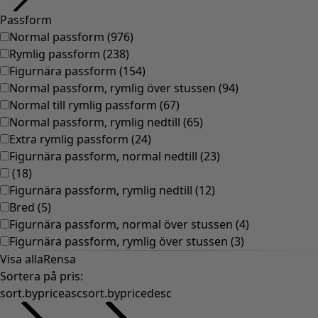
Passform
Normal passform
(
976
)
Rymlig passform
(
238
)
Figurnära passform
(
154
)
Normal passform, rymlig över stussen
(
94
)
Normal till rymlig passform
(
67
)
Normal passform, rymlig nedtill
(
65
)
Extra rymlig passform
(
24
)
Figurnära passform, normal nedtill
(
23
)
(
18
)
Figurnära passform, rymlig nedtill
(
12
)
Bred
(
5
)
Figurnära passform, normal över stussen
(
4
)
Figurnära passform, rymlig över stussen
(
3
)
Visa alla
Rensa
Sortera på pris
:
sort.bypriceasc
sort.bypricedesc