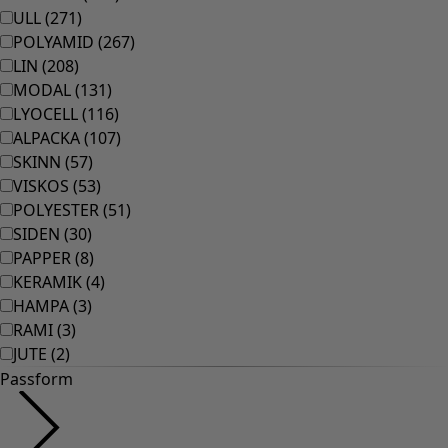
ULL
(
271
)
POLYAMID
(
267
)
LIN
(
208
)
MODAL
(
131
)
LYOCELL
(
116
)
ALPACKA
(
107
)
SKINN
(
57
)
VISKOS
(
53
)
POLYESTER
(
51
)
SIDEN
(
30
)
PAPPER
(
8
)
KERAMIK
(
4
)
HAMPA
(
3
)
RAMI
(
3
)
JUTE
(
2
)
Passform