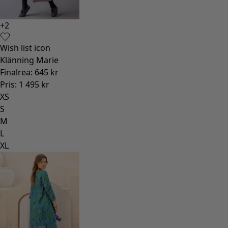
+
2
Wish list icon
Klänning Marie
Finalrea
:
645 kr
Pris
:
1 495 kr
XS
S
M
L
XL