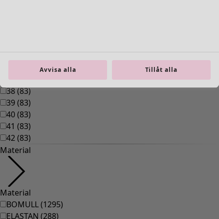
00008
(
109
)
00010
(
109
)
00011
(
8
)
00012
(
109
)
00014
(
55
)
36
(
83
)
Avvisa alla
Tillåt alla
37
(
83
)
38
(
83
)
39
(
83
)
40
(
83
)
41
(
83
)
42
(
83
)
Material
Material
BOMULL
(
1295
)
ELASTAN
(
288
)