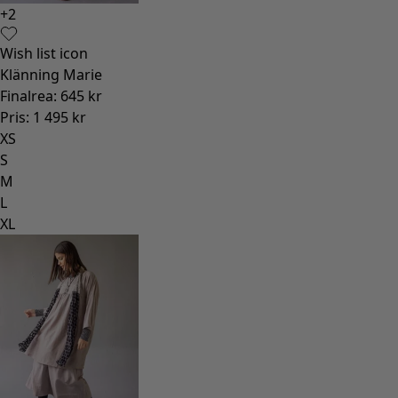
+
2
Wish list icon
Klänning Marie
Finalrea
:
645 kr
Pris
:
1 495 kr
XS
S
M
L
XL