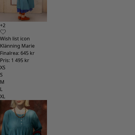
+
2
Wish list icon
Klänning Marie
Finalrea
:
645 kr
Pris
:
1 495 kr
XS
S
M
L
XL