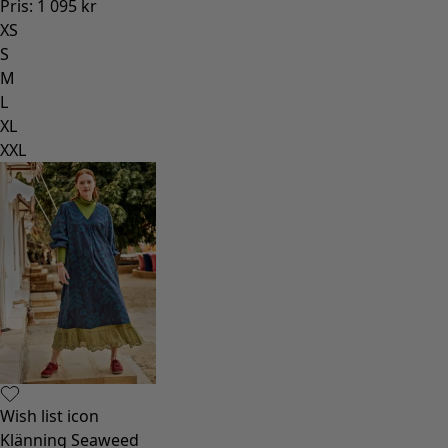
Pris
:
1 095 kr
XS
S
M
L
XL
XXL
Wish list icon
Klänning Seaweed