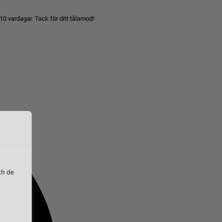
10 vardagar. Tack för ditt tålamod!
ch de