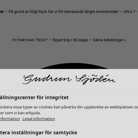
der
– På grund av högt tryck har vi för närvarande längre leveranstider – cirka 7–
Fri frakt över 750 kr* – Öppet köp i 30 dagar – Säkra betalningar »
ällningscenter för integritet
lockera vissa typer av cookies kan påverka din upplevelse av webbplatsen o
ter som vi kan erbjuda.
nformation
Legal information
era inställningar för samtycke