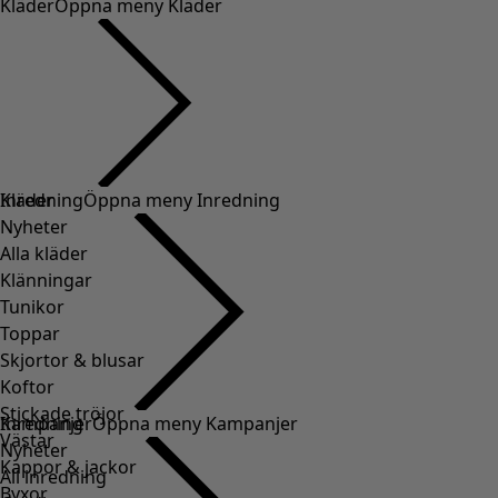
Kläder
Öppna meny Kläder
Kläder
Inredning
Öppna meny Inredning
Nyheter
Alla kläder
Klänningar
Tunikor
Toppar
Skjortor & blusar
Koftor
Stickade tröjor
Inredning
Kampanjer
Öppna meny Kampanjer
Västar
Nyheter
Kappor & jackor
All inredning
Byxor