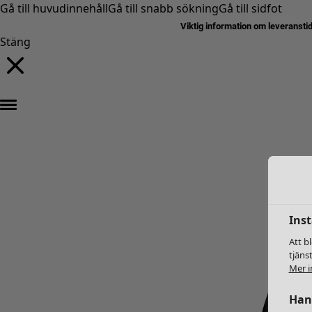
Gå till huvudinnehåll
Gå till snabb sökning
Gå till sidfot
Viktig information om leveransti
Stäng
Inst
Att b
tjäns
Mer i
Hant