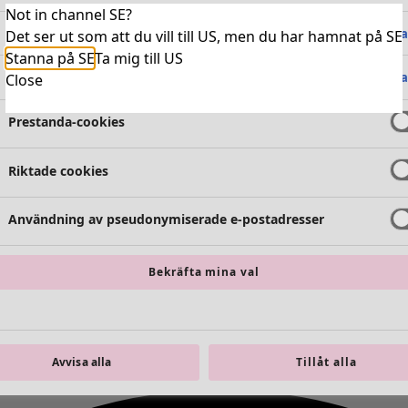
Not in channel SE?
Absolut nödvändiga cookies
Alltid 
Det ser ut som att du vill till US, men du har hamnat på SE
Stanna på SE
Ta mig till US
Funktionella cookies
Alltid 
Close
Prestanda-cookies
Riktade cookies
Användning av pseudonymiserade e-postadresser
Bekräfta mina val
Avvisa alla
Tillåt alla