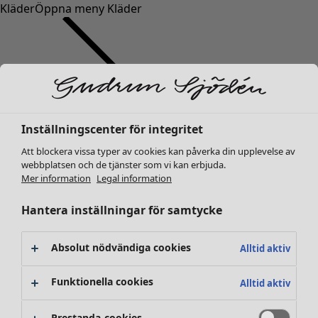
Kläder
Öppna meny Kläder
Inställningscenter för integritet
Kläder
Nyheter
Att blockera vissa typer av cookies kan påverka din upplevelse av
webbplatsen och de tjänster som vi kan erbjuda.
Alla kläder
Mer information
Legal information
Klänningar
Tunikor
Hantera inställningar för samtycke
Toppar
Skjortor & blusar
Absolut nödvändiga cookies
Alltid aktiv
Koftor
Stickade tröjor
Funktionella cookies
Alltid aktiv
Västar
Kappor & jackor
Prestanda-cookies