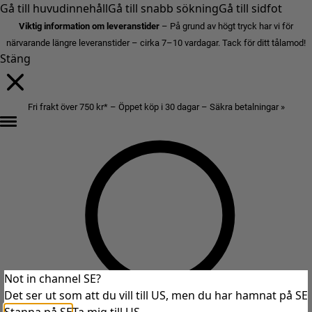
Gå till huvudinnehåll
Gå till snabb sökning
Gå till sidfot
Viktig information om leveranstider
– På grund av högt tryck har vi för
närvarande längre leveranstider – cirka 7–10 vardagar. Tack för ditt tålamod!
Stäng
Fri frakt över 750 kr* – Öppet köp i 30 dagar – Säkra betalningar »
Not in channel SE?
Det ser ut som att du vill till US, men du har hamnat på SE