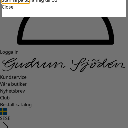
Stanna på SE
Ta mig till US
Close
Logga in
Kundservice
Våra butiker
Nyhetsbrev
Club
Beställ katalog
SE
SE