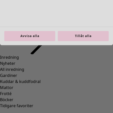
Inredning
Öppna meny Inredning
Avvisa alla
Tillåt alla
Inredning
Nyheter
All inredning
Gardiner
Kuddar & kuddfodral
Mattor
Frotté
Böcker
Tidigare favoriter