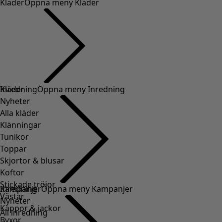
Kläder
Öppna meny Kläder
Kläder
Inredning
Öppna meny Inredning
Nyheter
Alla kläder
Klänningar
Tunikor
Toppar
Skjortor & blusar
Koftor
Stickade tröjor
Inredning
Kampanjer
Öppna meny Kampanjer
Västar
Nyheter
Kappor & jackor
All inredning
Byxor