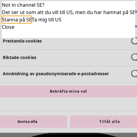
Not in channel SE?
Absolut nödvändiga cookies
Alltid 
Det ser ut som att du vill till US, men du har hamnat på SE
Stanna på SE
Ta mig till US
Funktionella cookies
Alltid 
Close
Prestanda-cookies
Riktade cookies
Användning av pseudonymiserade e-postadresser
Bekräfta mina val
Avvisa alla
Tillåt alla