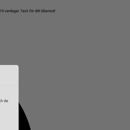
10 vardagar. Tack för ditt tålamod!
ch de