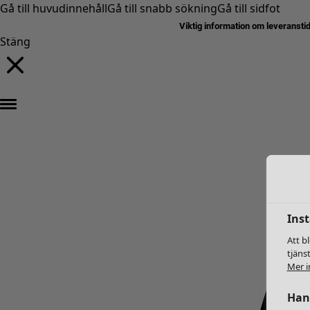
Gå till huvudinnehåll
Gå till snabb sökning
Gå till sidfot
Viktig information om leveransti
Stäng
Inst
Att b
tjäns
Mer i
Hant