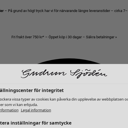
der
– På grund av högt tryck har vi för närvarande längre leveranstider – cirka 7–
Fri frakt över 750 kr* – Öppet köp i 30 dagar – Säkra betalningar »
ällningscenter för integritet
lockera vissa typer av cookies kan påverka din upplevelse av webbplatsen o
ter som vi kan erbjuda.
nformation
Legal information
era inställningar för samtycke