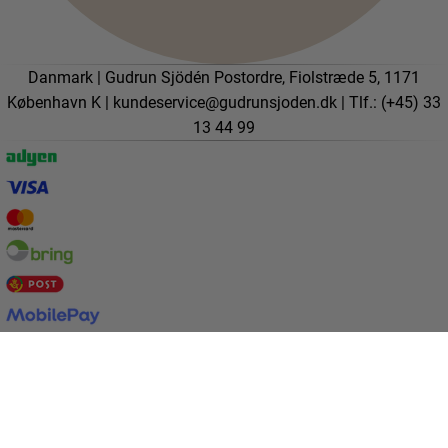
Danmark | Gudrun Sjödén Postordre, Fiolstræde 5, 1171
København K |
kundeservice@gudrunsjoden.dk
| Tlf.: (+45) 33
13 44 99