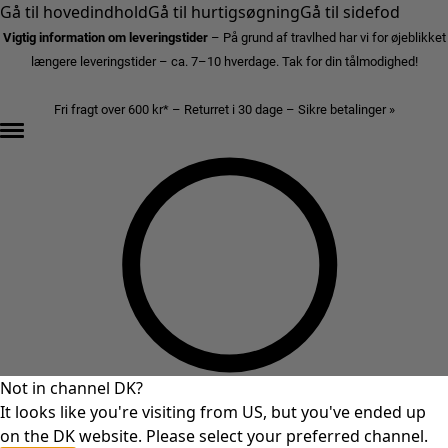
Gå til hovedindhold
Gå til hurtigsøgning
Gå til sidefod
Vigtig information om leveringstider
– På grund af travlhed har vi for øjeblikket
længere leveringstider – ca. 7–10 hverdage. Tak for din tålmodighed!
Fri fragt over 600 kr* – Returret i 30 dage – Sikre betalinger »
Not in channel DK?
It looks like you're visiting from US, but you've ended up
on the DK website. Please select your preferred channel.