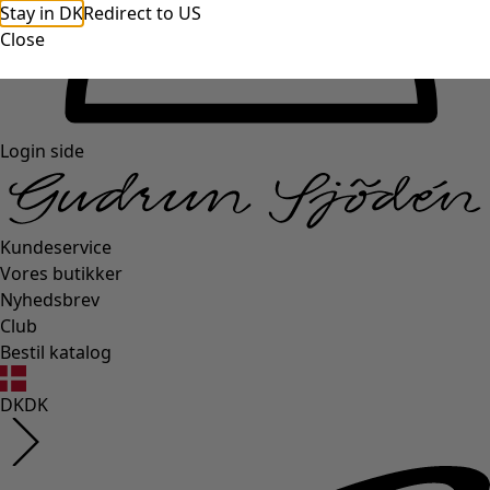
Stay in DK
Redirect to US
Close
Login side
Kundeservice
Vores butikker
Nyhedsbrev
Club
Bestil katalog
DK
DK