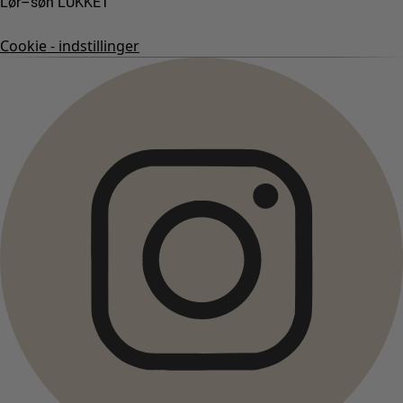
Lør–søn LUKKET
Cookie - indstillinger