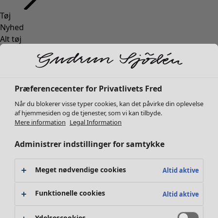
Tøj
Nyhed
Alt tøj
Kjoler
Tunikaer
Toppe
Skjorter og bluser
Præferencecenter for Privatlivets Fred
Cardiganer
Når du blokerer visse typer cookies, kan det påvirke din oplevelse
Striktrøjer
af hjemmesiden og de tjenester, som vi kan tilbyde.
Veste
Mere information
Legal Information
Frakker & jakker
Administrer indstillinger for samtykke
Bukser
Nederdele
Sko
Meget nødvendige cookies
Altid aktive
Kimonoer
Funktionelle cookies
Altid aktive
Ydelsescookies