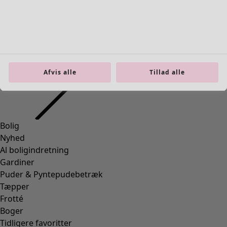
Bolig
Åbn menu Bolig
Afvis alle
Tillad alle
Bolig
Nyhed
Al boligindretning
Gardiner
Puder & Pyntepudebetræk
Tæpper
Frotté
Boger
Tidligere favoritter