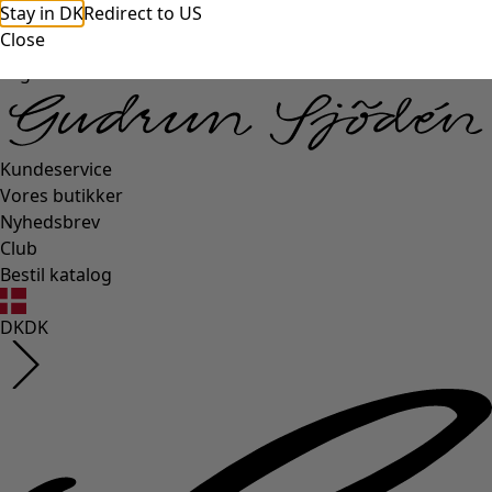
Stay in DK
Redirect to US
Close
Login side
Kundeservice
Vores butikker
Nyhedsbrev
Club
Bestil katalog
DK
DK