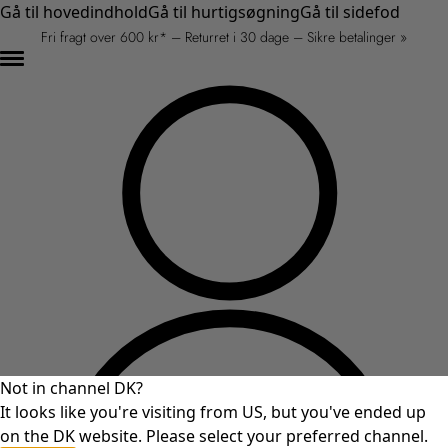
Gå til hovedindhold
Gå til hurtigsøgning
Gå til sidefod
Fri fragt over 600 kr* – Returret i 30 dage – Sikre betalinger »
Not in channel DK?
It looks like you're visiting from US, but you've ended up
on the DK website. Please select your preferred channel.