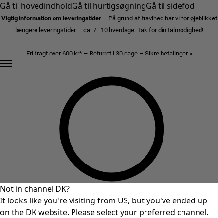
Gå til hovedindhold
Gå til hurtigsøgning
Gå til sidefod
Vigtig information om leveringstider
– På grund af travlhed har vi for øjeblikket
længere leveringstider – ca. 7–10 hverdage. Tak for din tålmodighed!
Fri fragt over 600 kr* – Returret i 30 dage – Sikre betalinger »
Not in channel DK?
It looks like you're visiting from US, but you've ended up
on the DK website. Please select your preferred channel.