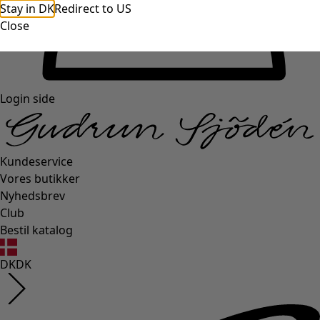
Stay in DK
Redirect to US
Close
Login side
Kundeservice
Vores butikker
Nyhedsbrev
Club
Bestil katalog
DK
DK