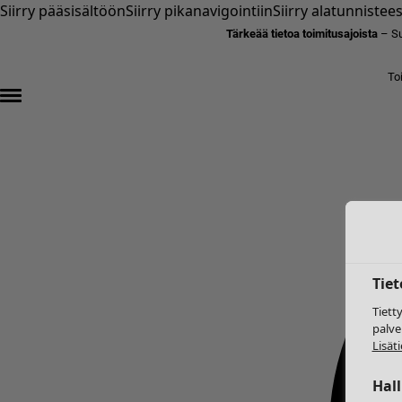
Siirry pääsisältöön
Siirry pikanavigointiin
Siirry alatunnistee
Tärkeää tietoa toimitusajoista
– Su
To
Tie
Tiett
palve
Lisäti
Hal