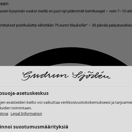
seen
uren kysynnän vuoksi meillä on juuri nyt pidemmät toimitusajat – noin 7–10 arkip
imitukset postikuluitta vähintään 75 euron tilauksille* – 30 päivää palautusoikeu
tosuoja-asetuskeskus
yjen evästeiden kielto voi vaikuttaa verkkosivustokokemukseesi ja tarjoam
luiden toimintaan.
etoja
Legal Information
linnoi suostumusmäärityksiä