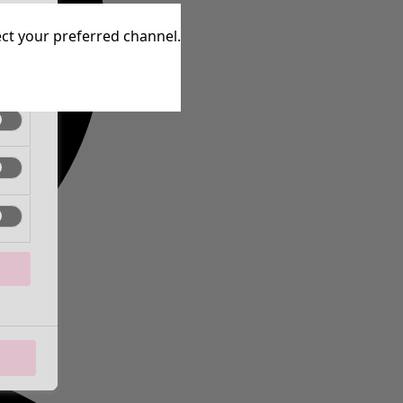
inen
lect your preferred channel.
inen