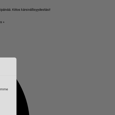
äivää. Kiitos kärsivällisyydestäsi!
s »
iemme