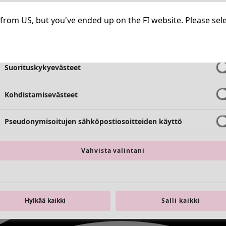
Välttämättömät evästeet
Aina aktiiv
ng from US, but you've ended up on the FI website. Please se
Toimivuusevästeet
Aina aktiiv
Suorituskykyevästeet
Kohdistamisevästeet
Pseudonymisoitujen sähköpostiosoitteiden käyttö
Vahvista valintani
Hylkää kaikki
Salli kaikki