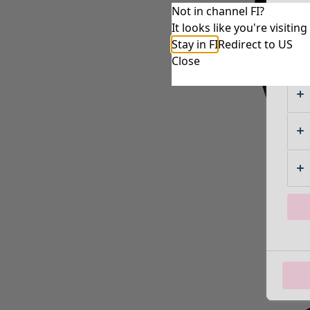
Not in channel FI?
It looks like you're visiti
Stay in FI
Redirect to US
Close