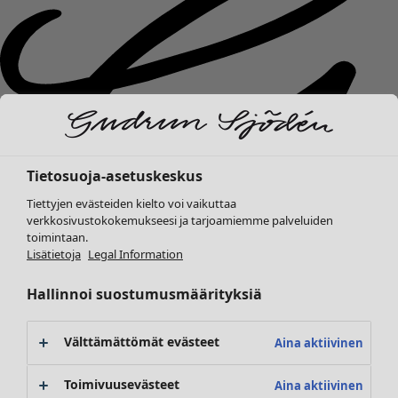
Tietosuoja-asetuskeskus
Tiettyjen evästeiden kielto voi vaikuttaa
verkkosivustokokemukseesi ja tarjoamiemme palveluiden
toimintaan.
Lisätietoja
Legal Information
Hallinnoi suostumusmäärityksiä
Uutuudet
Vaatteet
Avaa valikko Vaatteet
Välttämättömät evästeet
Aina aktiivinen
Toimivuusevästeet
Aina aktiivinen