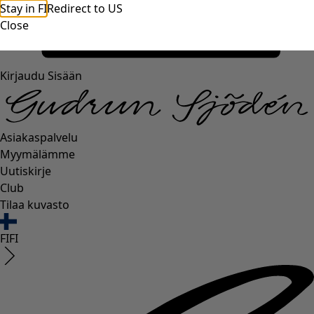
Stay in FI
Redirect to US
Close
Kirjaudu Sisään
Asiakaspalvelu
Myymälämme
Uutiskirje
Club
Tilaa kuvasto
FI
FI