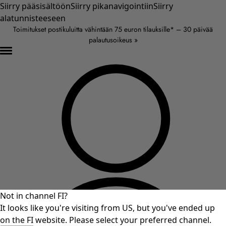
Siirry pääsisältöön
Siirry pikanavigointiin
Siirry
alatunnisteeseen
Toimitukset postikuluitta vähintään 75 euron tilauksille* – 30 päivää
palautusoikeus »
Not in channel FI?
It looks like you're visiting from US, but you've ended up
on the FI website. Please select your preferred channel.