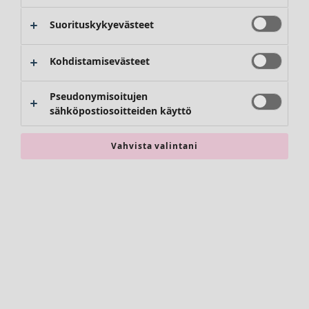
Suorituskykyevästeet
Kohdistamisevästeet
Vaatteet
Uutuus
Pseudonymisoitujen
Kaikki vaatteet
sähköpostiosoitteiden käyttö
Mekot
Tunikoita
Vahvista valintani
Topit ja puserot
Paitapuserot & paidat
Neuletakit
Neulepuserot
Liivit
Takit & jakut
Housut
Hameet
Kengät