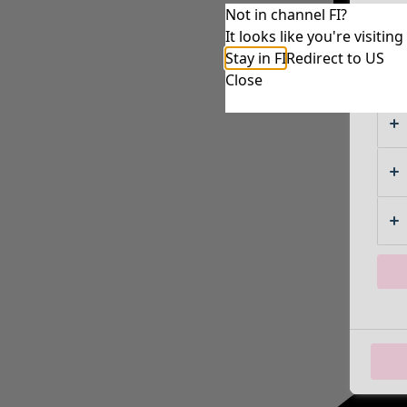
Not in channel FI?
It looks like you're visiti
Stay in FI
Redirect to US
Close