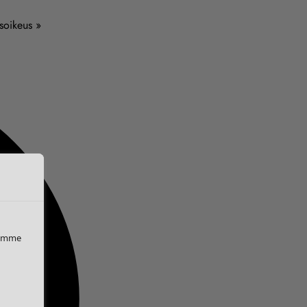
usoikeus »
iemme