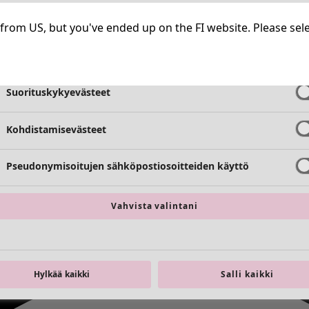
Välttämättömät evästeet
Aina aktiiv
ng from US, but you've ended up on the FI website. Please se
Toimivuusevästeet
Aina aktiiv
Suorituskykyevästeet
Kohdistamisevästeet
Pseudonymisoitujen sähköpostiosoitteiden käyttö
Vahvista valintani
Hylkää kaikki
Salli kaikki