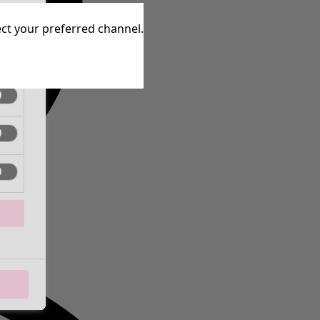
inen
lect your preferred channel.
inen