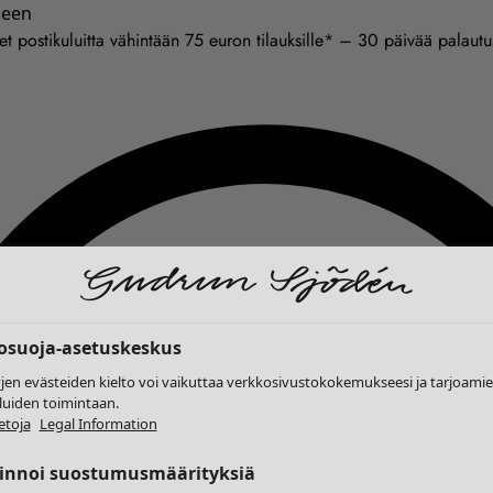
seen
et postikuluitta vähintään 75 euron tilauksille* – 30 päivää palaut
tosuoja-asetuskeskus
yjen evästeiden kielto voi vaikuttaa verkkosivustokokemukseesi ja tarjoam
luiden toimintaan.
etoja
Legal Information
linnoi suostumusmäärityksiä