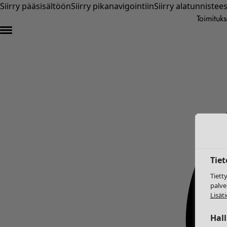
Siirry pääsisältöön
Siirry pikanavigointiin
Siirry alatunnistee
Toimituks
Tie
Tiett
palve
Lisäti
Hal