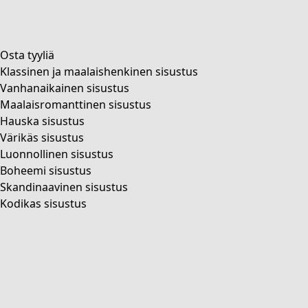
Sininen
Liila
Vihreä
Ruskea
Harmaa
Musta
Suodata
Suodata
Sulje
Suodata
Väri
Väri
Valkaisematon
Luonnonväri
Keltainen