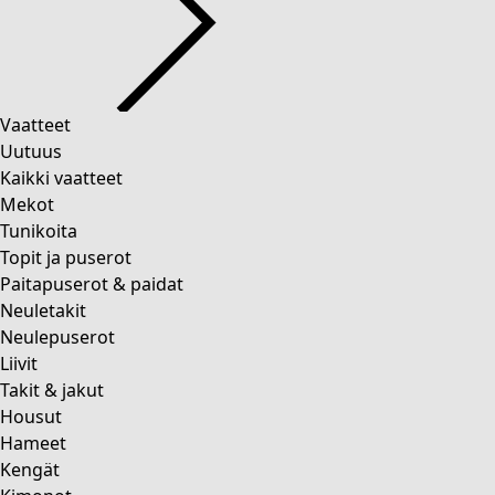
Vaatteet
Koti
Avaa valikko Koti
Uutuus
Kaikki vaatteet
Mekot
Tunikoita
Topit ja puserot
Paitapuserot & paidat
Koti
Kampanjat
Avaa valikko Kampanjat
Neuletakit
Uutuus
Neulepuserot
Kaikki sisustustuotteet
Liivit
Verhot
Takit & jakut
Tyynyt & Tyynynpäälliset
Housut
Matot
Hameet
Frotté
Kengät
Kirjat