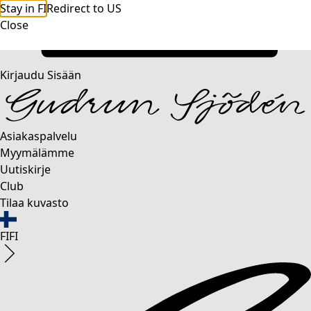
Stay in FI
Redirect to US
Close
Kirjaudu Sisään
Asiakaspalvelu
Myymälämme
Uutiskirje
Club
Tilaa kuvasto
FI
FI