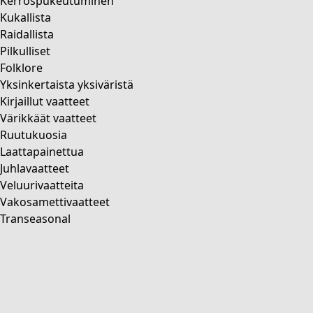
Kerrospukeutuminen
Natural dyes
Kukallista
Gudruns klassiko
Raidallista
Auringonkukkia UNHCR:n hyväksi
Pilkulliset
Koti
Folklore
Yksinkertaista yksiväristä
Uutuus
Kirjaillut vaatteet
Kaikki sisustustuotteet
Värikkäät vaatteet
Verhot
Ruutukuosia
Tyynyt & Tyynynpäälliset
Laattapainettua
Matot
Juhlavaatteet
Frotté
Veluurivaatteita
Kirjat
Vakosamettivaatteet
Aiempia suosikkeja
Transeasonal
Huone
Kylpyhuone
Olohuoneen
Keittiö ja ruokailutila