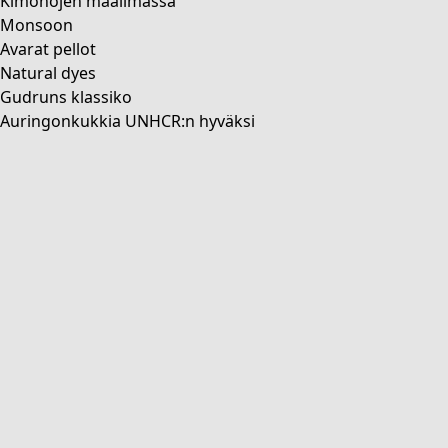
Kimonojen maailmassa
Kaikki kampanjat
Monsoon
Erikoishinta
Avarat pellot
Kerhohinta
Natural dyes
Tilaa-2-hinta
Gudruns klassiko
Kaikki mallistot
Auringonkukkia UNHCR:n hyväksi
Asiakaspalvelu
Myymälämme
Uutiskirje
Club
Tilaa kuvasto
FI
FI