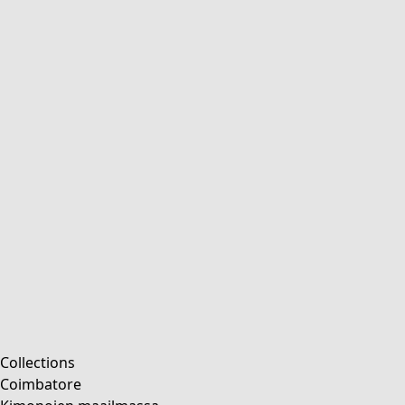
Yksinkertaista yksiväristä
Kirjaillut vaatteet
Värikkäät vaatteet
Veluurivaatteita
Vakosamettivaatteet
Klassinen ja maalaishenkinen sisustus
Vanhanaikainen sisustus
Maalaisromanttinen sisustus
Hauska sisustus
Värikäs sisustus
Luonnollinen sisustus
Boheemi sisustus
Skandinaavinen sisustus
Kodikas sisustus
Kampanjat
Collections
Coimbatore