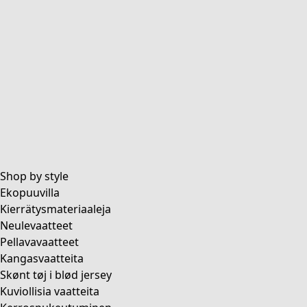
Perusvaatteet
Kaikki perusvaatteet
Peruspuserot
Perusmekot & tunikat
Perushousut & leggingsit
Collections
Shop by style
Ekopuuvilla
Kierrätysmateriaaleja
Neulevaatteet
Pellavavaatteet
Coimbatore
Kangasvaatteita
Kimonojen maailmassa
Skønt tøj i blød jersey
Monsoon
Kuviollisia vaatteita
Avarat pellot