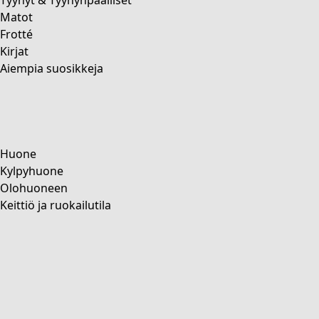
Osta tyyliä
/
Go crazy
Värikkäitä vaatteita leikkisillä kuvioilla
Täällä kuviot ja värit kohtaavat leikkisässä sekoituksessa
graafisia muotoja, iloisissa sävyissä jotka huokuvat
energiaa. Yksivärinen raita tuo kontrastia ja elävyyttä.
Kaunista kerrospukeutumista – täysin ilman rajoja.
Väri
Väri
Valkaisematon
Luonnonväri
Keltainen
Punainen
Roosa