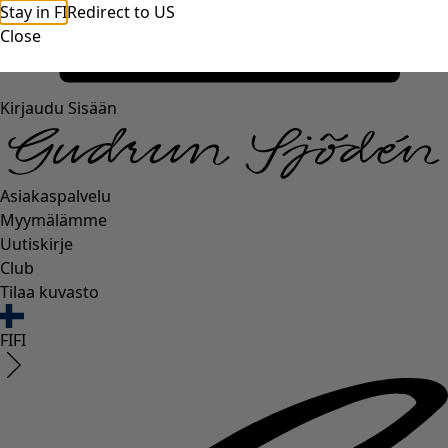
Stay in FI
Redirect to US
Close
Kirjaudu Sisään
Asiakaspalvelu
Myymälämme
Uutiskirje
Club
Tilaa kuvasto
FI
FI