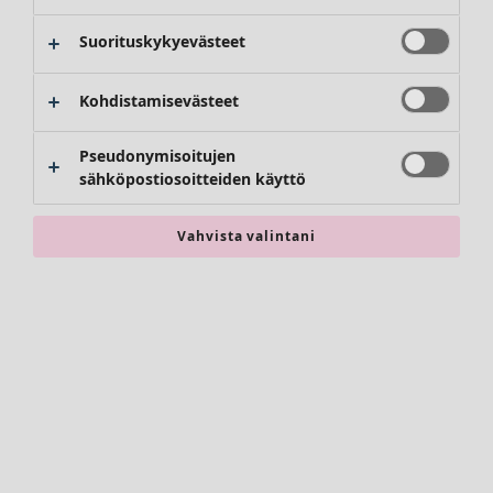
Suorituskykyevästeet
Kohdistamisevästeet
Vaatteet
Uutuus
Pseudonymisoitujen
Kaikki vaatteet
sähköpostiosoitteiden käyttö
Mekot
Tunikoita
Vahvista valintani
Topit ja puserot
Paitapuserot & paidat
Neuletakit
Neulepuserot
Liivit
Takit & jakut
Housut
Hameet
Kengät