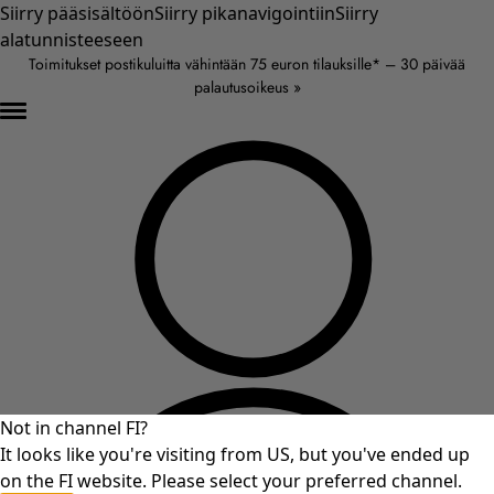
Siirry pääsisältöön
Siirry pikanavigointiin
Siirry
alatunnisteeseen
Toimitukset postikuluitta vähintään 75 euron tilauksille* – 30 päivää
palautusoikeus »
Not in channel FI?
It looks like you're visiting from US, but you've ended up
on the FI website. Please select your preferred channel.