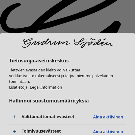
Tietosuoja-asetuskeskus
Tiettyjen evästeiden kielto voi vaikuttaa
verkkosivustokokemukseesi ja tarjoamiemme palveluiden
toimintaan.
Lisätietoja
Legal Information
Hallinnoi suostumusmäärityksiä
Uutuudet
Vaatteet
Avaa valikko Vaatteet
Välttämättömät evästeet
Aina aktiivinen
Toimivuusevästeet
Aina aktiivinen