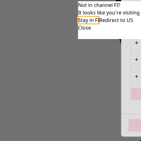
Not in channel FI?
It looks like you're visiti
Stay in FI
Redirect to US
Close