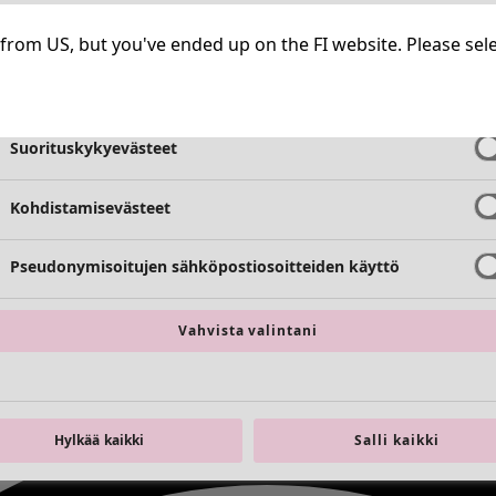
Välttämättömät evästeet
Aina aktiiv
ng from US, but you've ended up on the FI website. Please se
Toimivuusevästeet
Aina aktiiv
Suorituskykyevästeet
Kohdistamisevästeet
Pseudonymisoitujen sähköpostiosoitteiden käyttö
Vahvista valintani
Hylkää kaikki
Salli kaikki