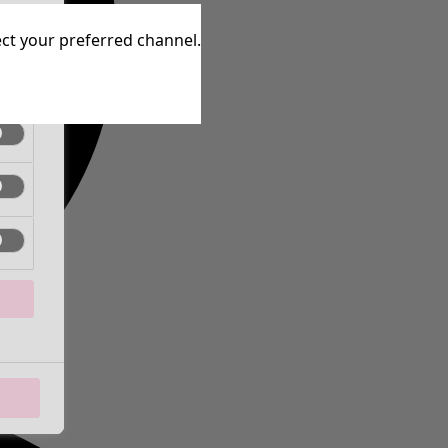
inen
lect your preferred channel.
inen