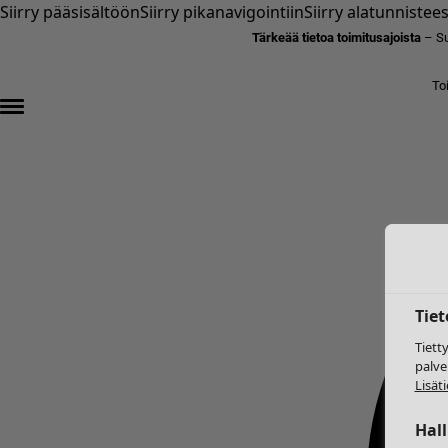
Siirry pääsisältöön
Siirry pikanavigointiin
Siirry alatunnistee
Tärkeää tietoa toimitusajoista
– Su
To
Tie
Tiett
palve
Lisäti
Hal