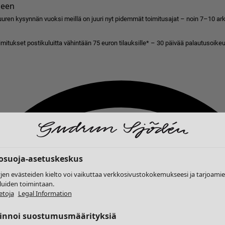
seen
uren kysynnän vuoksi meillä on juuri nyt pidemmät toimitusajat – noin 7–10 arkip
imitukset postikuluitta vähintään 75 euron tilauksille* – 30 päivää palautusoikeu
tosuoja-asetuskeskus
yjen evästeiden kielto voi vaikuttaa verkkosivustokokemukseesi ja tarjoam
luiden toimintaan.
etoja
Legal Information
linnoi suostumusmäärityksiä