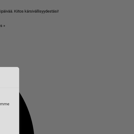
äivää. Kiitos kärsivällisyydestäsi!
s »
iemme