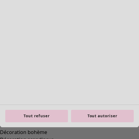
Une tenue toute prête
Décoration classique et folklorique
Décoration à l'ancienne
Décoration campagnarde
Décoration amusante
Décoration colorée
Tout refuser
Tout autoriser
Intérieur floral
Décoration naturelle
Décoration bohème