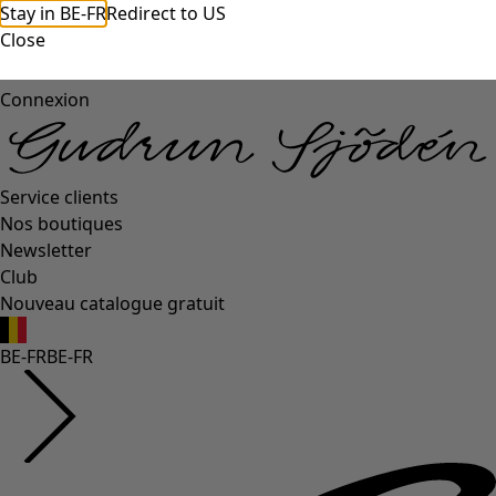
Stay in BE-FR
Redirect to US
Close
Connexion
Service clients
Nos boutiques
Newsletter
Club
Nouveau catalogue gratuit
BE-FR
BE-FR