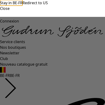
Stay in BE-FR
Redirect to US
Close
Connexion
Service clients
Nos boutiques
Newsletter
Club
Nouveau catalogue gratuit
BE-FR
BE-FR