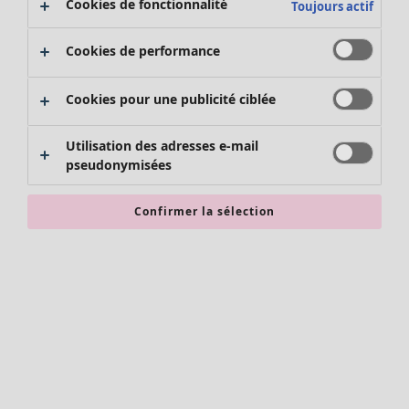
Cookies de fonctionnalité
Toujours actif
Cookies de performance
Cookies pour une publicité ciblée
Utilisation des adresses e-mail
pseudonymisées
Vêtements
Nouveautés
Confirmer la sélection
Tous les vêtements
Robes
Tuniques
Tops
Chemises et blouses
Gilets
Pulls
Gilets sans manches
Manteaux & vestes