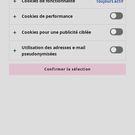
Cookies de fonctionnalité
Toujours actif
Cookies de performance
Cookies pour une publicité ciblée
Utilisation des adresses e-mail
pseudonymisées
Vêtements
Mobilier
Ouvrir le menu Mobilier
Nouveautés
Confirmer la sélection
Tous les vêtements
Robes
Tuniques
Tops
Chemises et blouses
Gilets
Pulls
Mobilier
Campagnes
Ouvrir le menu Campagnes
Gilets sans manches
Nouveautés
Manteaux & vestes
Voir toute la décoration