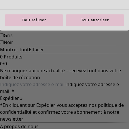
Rose
Bleu
Lilas
Tout refuser
Tout autoriser
Vert
Marron
Gris
Noir
Montrer tout
Effacer
0 Produits
0
/
0
Ne manquez aucune actualité – recevez tout dans votre
boîte de réception
Indiquez votre adresse e-
mail :
*
Expédier »
*En cliquant sur Expédier, vous acceptez nos
politique de
confidentialité
et confirmez votre abonnement à notre
newsletter.
À propos de nous