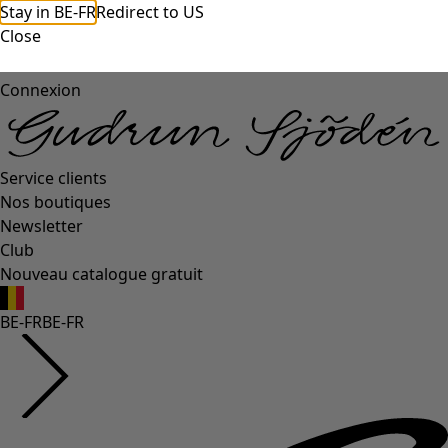
Stay in BE-FR
Redirect to US
Close
Connexion
Service clients
Nos boutiques
Newsletter
Club
Nouveau catalogue gratuit
BE-FR
BE-FR