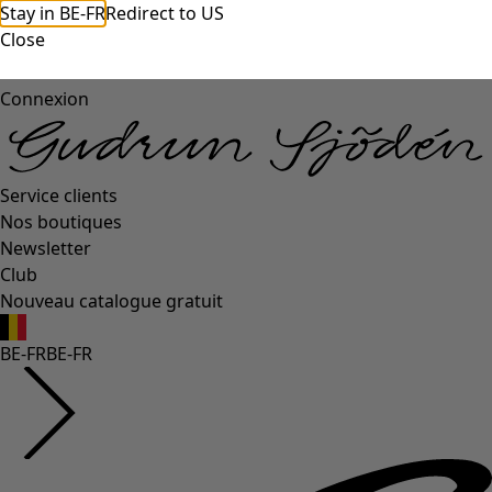
Stay in BE-FR
Redirect to US
Close
Connexion
Service clients
Nos boutiques
Newsletter
Club
Nouveau catalogue gratuit
BE-FR
BE-FR