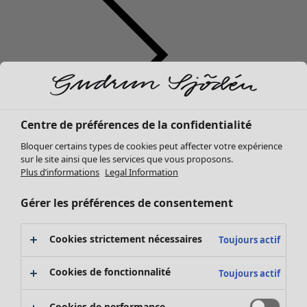
Centre de préférences de la confidentialité
Vêtements
Mobilier
Ouvrir le menu Mobilier
Bloquer certains types de cookies peut affecter votre expérience
Nouveautés
sur le site ainsi que les services que vous proposons.
Tous les vêtements
Plus d’informations
Legal Information
Robes
Tuniques
Gérer les préférences de consentement
Tops
Chemises et blouses
Cookies strictement nécessaires
Toujours actif
Gilets
Pulls
Mobilier
Campagnes
Ouvrir le menu Campagnes
Cookies de fonctionnalité
Toujours actif
Gilets sans manches
Nouveautés
Manteaux & vestes
Voir toute la décoration
Cookies de performance