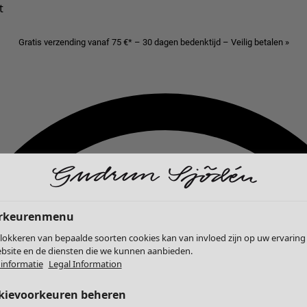
t
Gratis verzending vanaf 75 €* – 30 dagen bedenktijd – Veilig betalen »
rkeurenmenu
lokkeren van bepaalde soorten cookies kan van invloed zijn op uw ervaring
bsite en de diensten die we kunnen aanbieden.
informatie
Legal Information
kievoorkeuren beheren