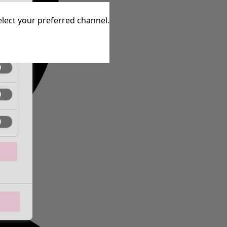
ctief
elect your preferred channel.
ctief