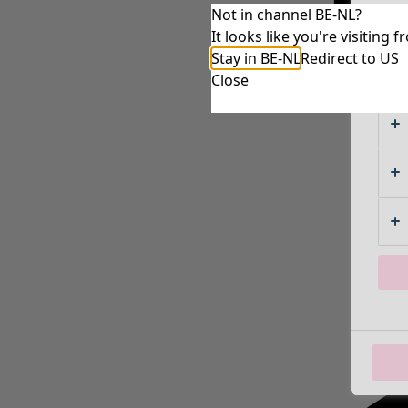
Not in channel BE-NL?
It looks like you're visitin
Stay in BE-NL
Redirect to US
Close