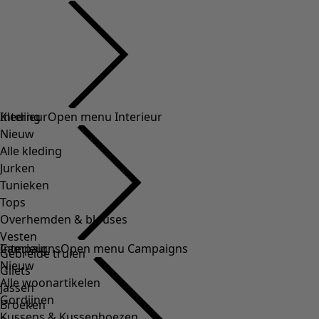
Kleding
Interieur
Open menu Interieur
Nieuw
Alle kleding
Jurken
Tunieken
Tops
Overhemden & blouses
Vesten
Interieur
Campaigns
Open menu Campaigns
Gebreide truien
Nieuw
Gilets
Alle woonartikelen
Jassen
Gordijnen
Broeken
Kussens & Kussenhoezen