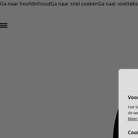
Ga naar hoofdinhoud
Ga naar snel zoeken
Ga naar voetteks
Voo
Het b
de we
Meer 
Coo