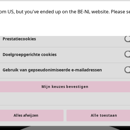
Strikt noodzakelijke cookies
Altijd a
g from US, but you've ended up on the BE-NL website. Please s
Functionele cookies
Altijd a
Prestatiecookies
Doelgroepgerichte cookies
Gebruik van gepseudonimiseerde e-mailadressen
Mijn keuzes bevestigen
Alles afwijzen
Alle toestaan