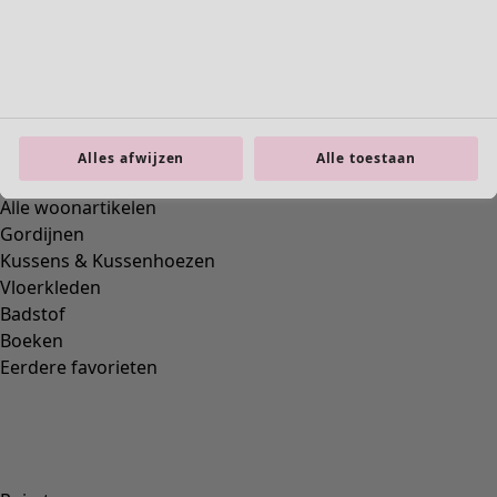
Interieur
Alles afwijzen
Alle toestaan
Nieuw
Alle woonartikelen
Gordijnen
Kussens & Kussenhoezen
Vloerkleden
Badstof
Boeken
Eerdere favorieten