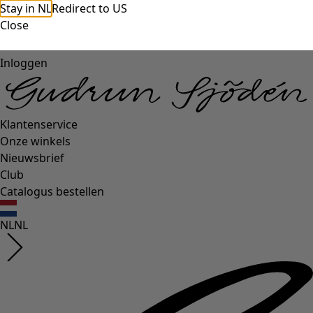
Stay in NL
Redirect to US
Close
Inloggen
Klantenservice
Onze winkels
Nieuwsbrief
Club
Catalogus bestellen
NL
NL