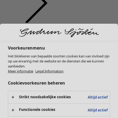
Kleding
Nieuw
Alle kleding
Jurken
Voorkeurenmenu
Tunieken
Het blokkeren van bepaalde soorten cookies kan van invloed zijn
Tops
op uw ervaring met de website en de diensten die we kunnen
Overhemden & blouses
aanbieden.
Vesten
Meer informatie
Legal Information
Gebreide truien
Cookievoorkeuren beheren
Gilets
Jassen
Broeken
Strikt noodzakelijke cookies
Altijd actief
Rokken
Schoenen
Functionele cookies
Altijd actief
Kimono's