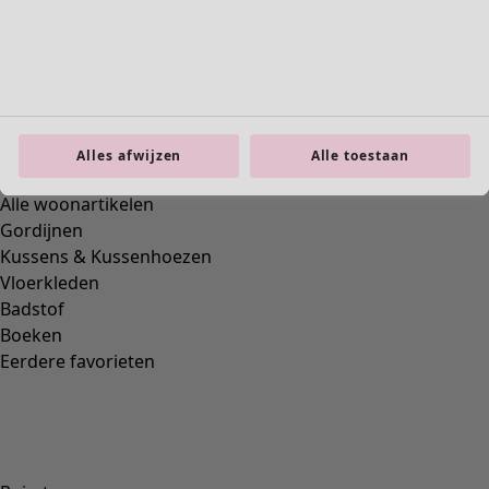
Interieur
Alles afwijzen
Alle toestaan
Nieuw
Alle woonartikelen
Gordijnen
Kussens & Kussenhoezen
Vloerkleden
Badstof
Boeken
Eerdere favorieten