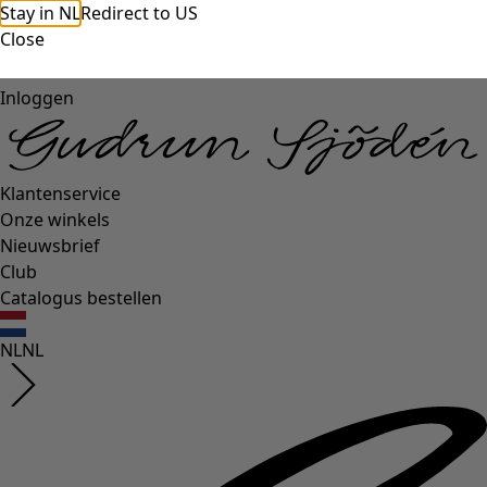
Stay in NL
Redirect to US
Close
Inloggen
Klantenservice
Onze winkels
Nieuwsbrief
Club
Catalogus bestellen
NL
NL