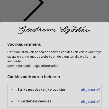
Kleding
Nieuw
Alle kleding
Jurken
Voorkeurenmenu
Tunieken
Het blokkeren van bepaalde soorten cookies kan van invloed zijn
Tops
op uw ervaring met de website en de diensten die we kunnen
Overhemden & blouses
aanbieden.
Vesten
Meer informatie
Legal Information
Gebreide truien
Cookievoorkeuren beheren
Gilets
Jassen
Broeken
Strikt noodzakelijke cookies
Altijd actief
Rokken
Schoenen
Functionele cookies
Altijd actief
Kimono's