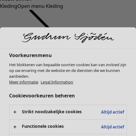
Kleding
Open menu Kleding
Voorkeurenmenu
Kleding
Het blokkeren van bepaalde soorten cookies kan van invloed zijn
Nieuw
op uw ervaring met de website en de diensten die we kunnen
Alle kleding
aanbieden.
Jurken
Meer informatie
Legal Information
Tunieken
Cookievoorkeuren beheren
Tops
Overhemden & blouses
Vesten
Strikt noodzakelijke cookies
Altijd actief
Gebreide truien
Gilets
Functionele cookies
Altijd actief
Jassen