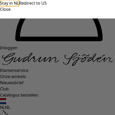
Stay in NL
Redirect to US
Close
Inloggen
Klantenservice
Onze winkels
Nieuwsbrief
Club
Catalogus bestellen
NL
NL