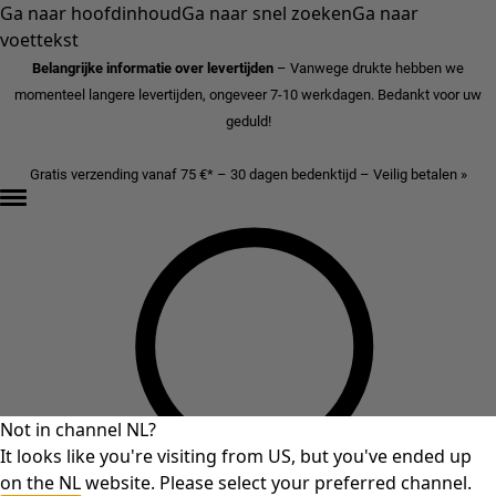
Ga naar hoofdinhoud
Ga naar snel zoeken
Ga naar
voettekst
Belangrijke informatie over levertijden
– Vanwege drukte hebben we
momenteel langere levertijden, ongeveer 7-10 werkdagen. Bedankt voor uw
geduld!
Gratis verzending vanaf 75 €* – 30 dagen bedenktijd – Veilig betalen »
Not in channel NL?
It looks like you're visiting from US, but you've ended up
on the NL website. Please select your preferred channel.