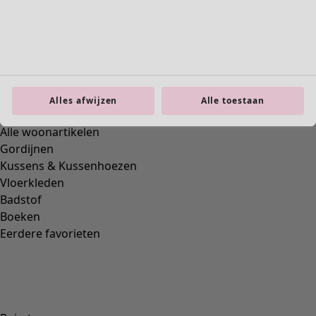
Interieur
Alles afwijzen
Alle toestaan
Nieuw
Alle woonartikelen
Gordijnen
Kussens & Kussenhoezen
Vloerkleden
Badstof
Boeken
Eerdere favorieten