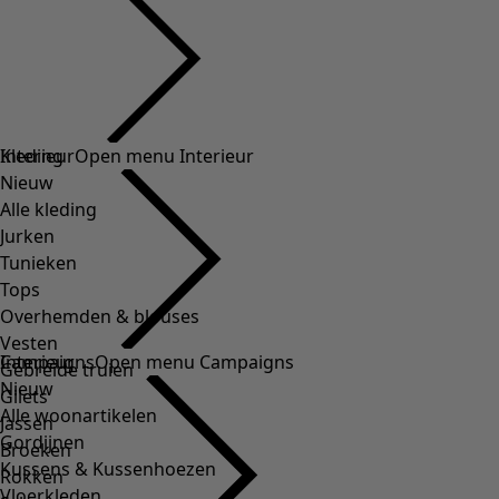
Kleding
Interieur
Open menu Interieur
Nieuw
Alle kleding
Jurken
Tunieken
Tops
Overhemden & blouses
Vesten
Interieur
Campaigns
Open menu Campaigns
Gebreide truien
Nieuw
Gilets
Alle woonartikelen
Jassen
Gordijnen
Broeken
Kussens & Kussenhoezen
Rokken
Vloerkleden