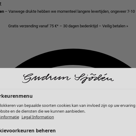
t
den
– Vanwege drukte hebben we momenteel langere levertijden, ongeveer 7-10
Gratis verzending vanaf 75 €* – 30 dagen bedenktijd – Veilig betalen »
rkeurenmenu
lokkeren van bepaalde soorten cookies kan van invloed zijn op uw ervaring
bsite en de diensten die we kunnen aanbieden.
informatie
Legal Information
kievoorkeuren beheren