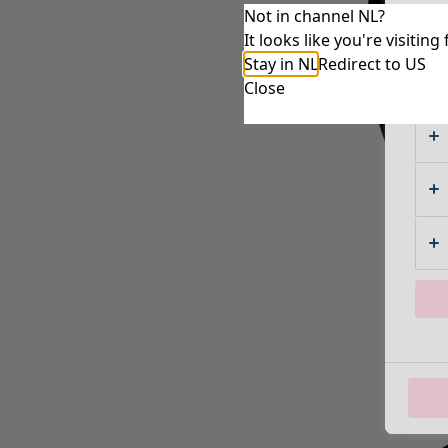
Not in channel NL?
It looks like you're visiti
Stay in NL
Redirect to US
Close