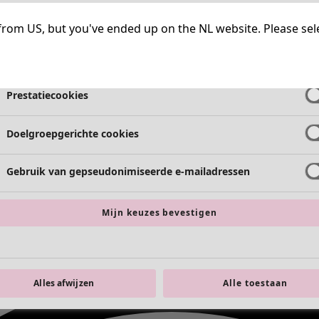
Strikt noodzakelijke cookies
Altijd a
ng from US, but you've ended up on the NL website. Please se
Functionele cookies
Altijd a
Prestatiecookies
Doelgroepgerichte cookies
Gebruik van gepseudonimiseerde e-mailadressen
Mijn keuzes bevestigen
Alles afwijzen
Alle toestaan