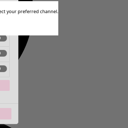
ctief
lect your preferred channel.
ctief