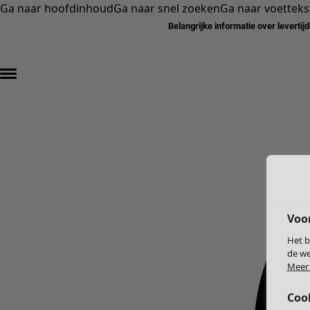
Ga naar hoofdinhoud
Ga naar snel zoeken
Ga naar voetteks
Belangrijke informatie over levertij
Voo
Het b
de we
Meer 
Coo