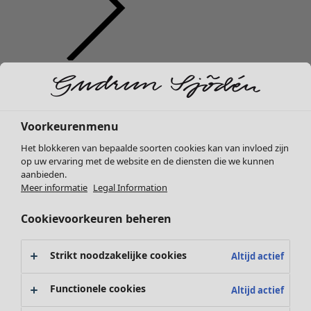
Kleding
Nieuw
Alle kleding
Jurken
Voorkeurenmenu
Tunieken
Het blokkeren van bepaalde soorten cookies kan van invloed zijn
Tops
op uw ervaring met de website en de diensten die we kunnen
Overhemden & blouses
aanbieden.
Vesten
Meer informatie
Legal Information
Gebreide truien
Cookievoorkeuren beheren
Gilets
Jassen
Broeken
Strikt noodzakelijke cookies
Altijd actief
Rokken
Schoenen
Functionele cookies
Altijd actief
Kimono's