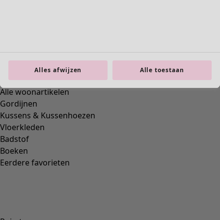
Interieur
Alles afwijzen
Alle toestaan
Nieuw
Alle woonartikelen
Gordijnen
Kussens & Kussenhoezen
Vloerkleden
Badstof
Boeken
Eerdere favorieten