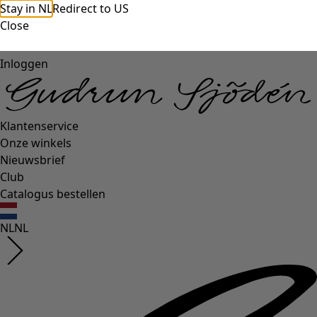
Stay in NL
Redirect to US
Close
Inloggen
Klantenservice
Onze winkels
Nieuwsbrief
Club
Catalogus bestellen
NL
NL