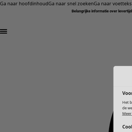
Ga naar hoofdinhoud
Ga naar snel zoeken
Ga naar voetteks
Belangrijke informatie over levertij
Voo
Het b
de we
Meer 
Coo