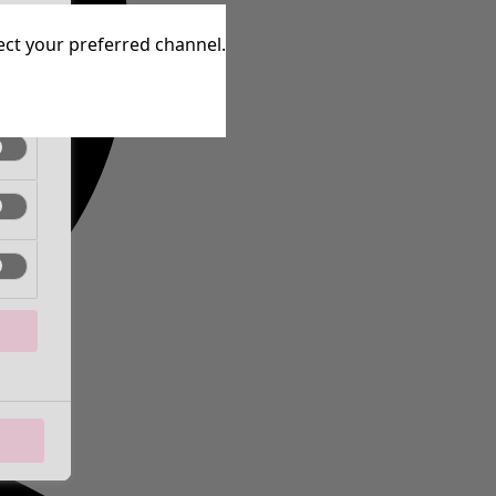
ctief
lect your preferred channel.
ctief