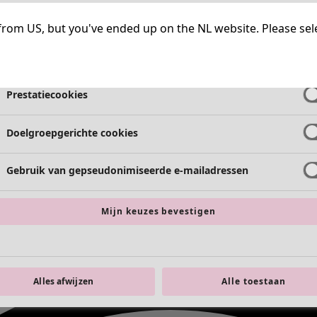
Strikt noodzakelijke cookies
Altijd a
ng from US, but you've ended up on the NL website. Please se
Functionele cookies
Altijd a
Prestatiecookies
Doelgroepgerichte cookies
Gebruik van gepseudonimiseerde e-mailadressen
Mijn keuzes bevestigen
Alles afwijzen
Alle toestaan