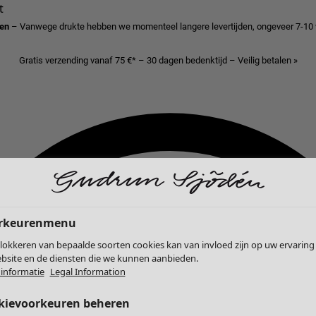
t
den
– Vanwege drukte hebben we momenteel langere levertijden, ongeveer 7-10
Gratis verzending vanaf 75 €* – 30 dagen bedenktijd – Veilig betalen »
rkeurenmenu
lokkeren van bepaalde soorten cookies kan van invloed zijn op uw ervaring
bsite en de diensten die we kunnen aanbieden.
informatie
Legal Information
kievoorkeuren beheren