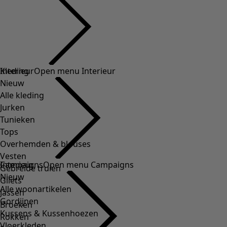
Kleding
Interieur
Open menu Interieur
Nieuw
Alle kleding
Jurken
Tunieken
Tops
Overhemden & blouses
Vesten
Interieur
Campaigns
Open menu Campaigns
Gebreide truien
Nieuw
Gilets
Alle woonartikelen
Jassen
Gordijnen
Broeken
Kussens & Kussenhoezen
Rokken
Vloerkleden