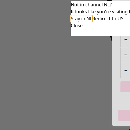
Not in channel NL?
It looks like you're visiti
Stay in NL
Redirect to US
Close