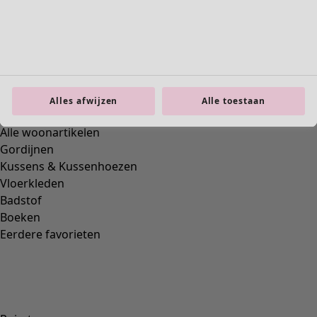
Interieur
Alles afwijzen
Alle toestaan
Nieuw
Alle woonartikelen
Gordijnen
Kussens & Kussenhoezen
Vloerkleden
Badstof
Boeken
Eerdere favorieten