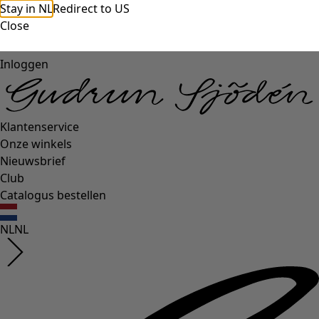
Stay in NL
Redirect to US
Close
Inloggen
Klantenservice
Onze winkels
Nieuwsbrief
Club
Catalogus bestellen
NL
NL