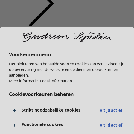
Kleding
Nieuw
Alle kleding
Jurken
Voorkeurenmenu
Tunieken
Het blokkeren van bepaalde soorten cookies kan van invloed zijn
Tops
op uw ervaring met de website en de diensten die we kunnen
Overhemden & blouses
aanbieden.
Vesten
Meer informatie
Legal Information
Gebreide truien
Cookievoorkeuren beheren
Gilets
Jassen
Broeken
Strikt noodzakelijke cookies
Altijd actief
Rokken
Schoenen
Functionele cookies
Altijd actief
Kimono's