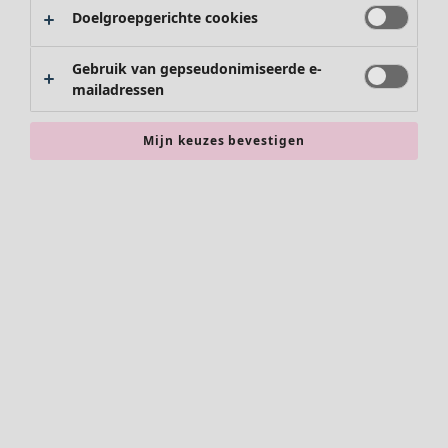
Doelgroepgerichte cookies
Gebruik van gepseudonimiseerde e-
mailadressen
Kleding
Nieuw
Mijn keuzes bevestigen
Alle kleding
Jurken
Tunieken
Tops
Overhemden & blouses
Vesten
Gebreide truien
Gilets
Jassen
Broeken
Rokken
Schoenen
Kimono's