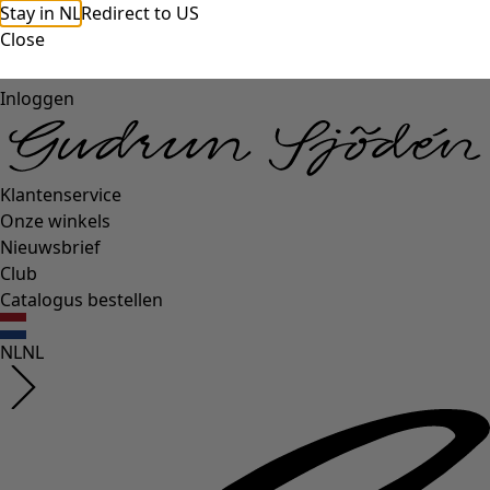
Stay in NL
Redirect to US
Close
Inloggen
Klantenservice
Onze winkels
Nieuwsbrief
Club
Catalogus bestellen
NL
NL