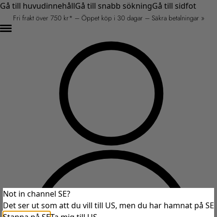
Gå till huvudinnehåll
Gå till snabb sökning
Gå till sidfot
Fri frakt över 750 kr* – Öppet köp i 30 dagar – Säkra betalningar »
Not in channel SE?
Det ser ut som att du vill till US, men du har hamnat på SE