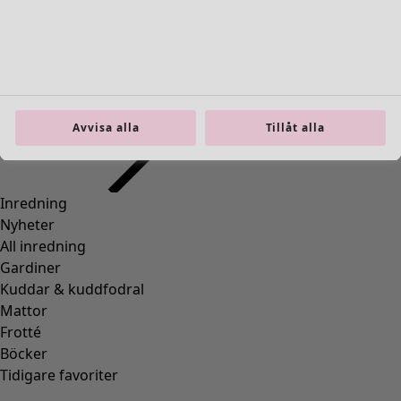
Inredning
Öppna meny Inredning
Avvisa alla
Tillåt alla
Inredning
Nyheter
All inredning
Gardiner
Kuddar & kuddfodral
Mattor
Frotté
Böcker
Tidigare favoriter