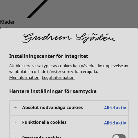
Kläder
Nyheter
Alla kläder
Klänningar
Tunikor
Inställningscenter för integritet
Toppar
Att blockera vissa typer av cookies kan påverka din upplevelse av
Skjortor & blusar
webbplatsen och de tjänster som vi kan erbjuda.
Koftor
Mer information
Legal information
Stickade tröjor
Västar
Hantera inställningar för samtycke
Kappor & jackor
Byxor
Absolut nödvändiga cookies
Alltid aktiv
Kjolar
Skor
Funktionella cookies
Alltid aktiv
Kimonos
Prestanda-cookies