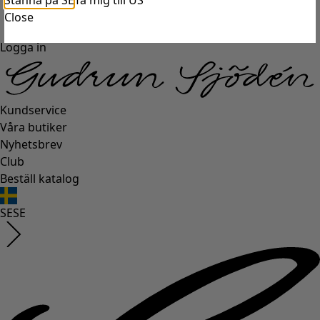
Stanna på SE
Ta mig till US
Close
Logga in
Kundservice
Våra butiker
Nyhetsbrev
Club
Beställ katalog
SE
SE