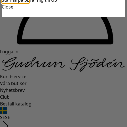
Stanna på SE
Ta mig till US
Close
Logga in
Kundservice
Våra butiker
Nyhetsbrev
Club
Beställ katalog
SE
SE