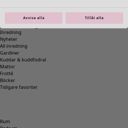
Avvisa alla
Tillåt alla
Inredning
Nyheter
All inredning
Gardiner
Kuddar & kuddfodral
Mattor
Frotté
Böcker
Tidigare favoriter
Rum