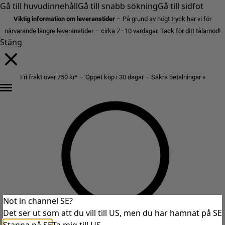
Gå till huvudinnehåll
Gå till snabb sökning
Gå till sidfot
Viktig information om leveranstider
– På grund av högt tryck har vi för
närvarande längre leveranstider – cirka 7–10 vardagar. Tack för ditt tålamod!
Stäng
Fri frakt över 750 kr* – Öppet köp i 30 dagar – Säkra betalningar »
Not in channel SE?
Det ser ut som att du vill till US, men du har hamnat på SE