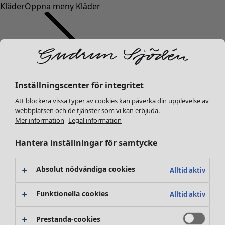
Kläder
Öppna meny Kläder
Inställningscenter för integritet
Kläder
Att blockera vissa typer av cookies kan påverka din upplevelse av
Nyheter
webbplatsen och de tjänster som vi kan erbjuda.
Alla kläder
Mer information
Legal information
Klänningar
Tunikor
Hantera inställningar för samtycke
Toppar
Skjortor & blusar
Absolut nödvändiga cookies
Alltid aktiv
Koftor
Stickade tröjor
Funktionella cookies
Alltid aktiv
Västar
Kappor & jackor
Prestanda-cookies