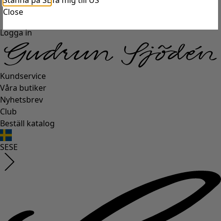
Stanna på SE
Ta mig till US
Close
Logga in
Kundservice
Våra butiker
Nyhetsbrev
Club
Beställ katalog
SE
SE