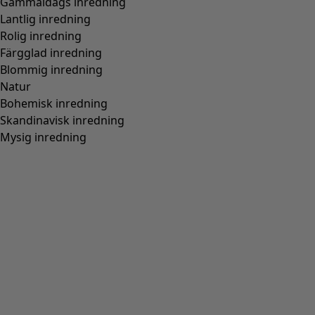
Normal passform, rymlig över stussen
(
94
)
Normal till rymlig passform
(
67
)
Normal passform, rymlig nedtill
(
65
)
Extra rymlig passform
(
24
)
Figurnära passform, normal nedtill
(
23
)
(
18
)
Figurnära passform, rymlig nedtill
(
12
)
Bred
(
5
)
Figurnära passform, normal över stussen
(
4
)
Figurnära passform, rymlig över stussen
(
3
)
Visa alla
Rensa
Sortera på pris
:
sort.bypriceasc
sort.bypricedesc
1958 produkter