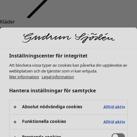
Kläder
Inredning
Öppna meny Inredning
Nyheter
Alla kläder
Klänningar
Tunikor
Inställningscenter för integritet
Toppar
Att blockera vissa typer av cookies kan påverka din upplevelse av
Skjortor & blusar
webbplatsen och de tjänster som vi kan erbjuda.
Koftor
Mer information
Legal information
Stickade tröjor
Inredning
Kampanjer
Öppna meny Kampanjer
Västar
Hantera inställningar för samtycke
Nyheter
Kappor & jackor
All inredning
Byxor
Gardiner
Absolut nödvändiga cookies
Alltid aktiv
Kjolar
Kuddar & kuddfodral
Skor
Mattor
Funktionella cookies
Alltid aktiv
Kimonos
Frotté
Böcker
Prestanda-cookies