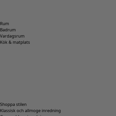
ALPACKA
(
107
)
SKINN
(
57
)
VISKOS
(
53
)
POLYESTER
(
51
)
SIDEN
(
30
)
PAPPER
(
8
)
KERAMIK
(
4
)
HAMPA
(
3
)
RAMI
(
3
)
JUTE
(
2
)
Passform
Passform
Normal passform
(
976
)
Rymlig passform
(
238
)
Figurnära passform
(
154
)