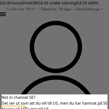
Gå till huvudinnehåll
Gå till snabb sökning
Gå till sidfot
Fri frakt över 750 kr* – Öppet köp i 30 dagar – Säkra betalningar »
Not in channel SE?
Det ser ut som att du vill till US, men du har hamnat på SE