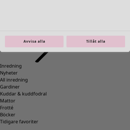
36
(
83
)
37
(
83
)
38
(
83
)
39
(
83
)
40
(
83
)
41
(
83
)
Avvisa alla
Tillåt alla
42
(
83
)
Material
Material
BOMULL
(
1295
)
ELASTAN
(
288
)
ULL
(
271
)
POLYAMID
(
267
)
LIN
(
208
)
MODAL
(
131
)
LYOCELL
(
116
)