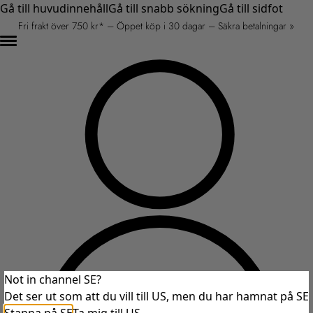
Gå till huvudinnehåll
Gå till snabb sökning
Gå till sidfot
Fri frakt över 750 kr* – Öppet köp i 30 dagar – Säkra betalningar »
Not in channel SE?
Det ser ut som att du vill till US, men du har hamnat på SE