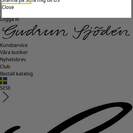
Stanna på SE
Ta mig till US
Close
Logga in
Kundservice
Våra butiker
Nyhetsbrev
Club
Beställ katalog
SE
SE