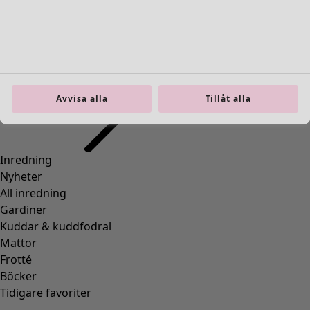
Inredning
Öppna meny Inredning
Avvisa alla
Tillåt alla
Inredning
Nyheter
All inredning
Gardiner
Kuddar & kuddfodral
Mattor
Frotté
Böcker
Tidigare favoriter