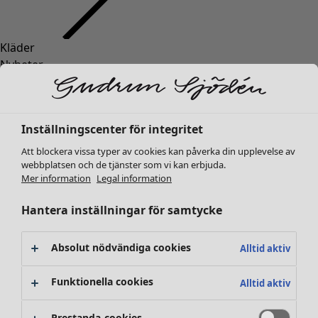
Kläder
Nyheter
Alla kläder
Klänningar
Tunikor
Inställningscenter för integritet
Toppar
Skjortor & blusar
Att blockera vissa typer av cookies kan påverka din upplevelse av
webbplatsen och de tjänster som vi kan erbjuda.
Koftor
Mer information
Legal information
Stickade tröjor
Västar
Hantera inställningar för samtycke
Kappor & jackor
Byxor
Absolut nödvändiga cookies
Alltid aktiv
Kjolar
Skor
Funktionella cookies
Alltid aktiv
Kimonos
Prestanda-cookies