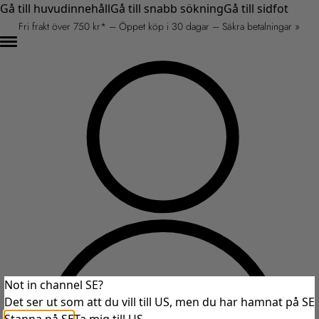
Gå till huvudinnehåll
Gå till snabb sökning
Gå till sidfot
Fri frakt över 750 kr* – Öppet köp i 30 dagar – Säkra betalningar »
Not in channel SE?
Det ser ut som att du vill till US, men du har hamnat på SE