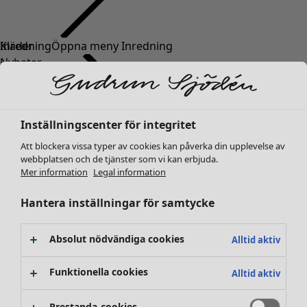
Kläder
Inredning
Öppna meny Inredning
Nyheter
Alla kläder
Klänningar
Tunikor
Inställningscenter för integritet
Toppar
Skjortor & blusar
Att blockera vissa typer av cookies kan påverka din upplevelse av
webbplatsen och de tjänster som vi kan erbjuda.
Koftor
Mer information
Legal information
Stickade tröjor
Inredning
Kampanjer
Öppna meny Kampanjer
Västar
Nyheter
Hantera inställningar för samtycke
Kappor & jackor
All inredning
Byxor
Gardiner
Absolut nödvändiga cookies
Alltid aktiv
Kjolar
Kuddar & kuddfodral
Skor
Mattor
Funktionella cookies
Alltid aktiv
Kimonos
Frotté
Böcker
Prestanda-cookies