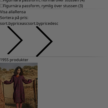
Figurnära passform, rymlig över stussen
(
3
)
Visa alla
Rensa
Sortera på pris
:
sort.bypriceasc
sort.bypricedesc
1955 produkter