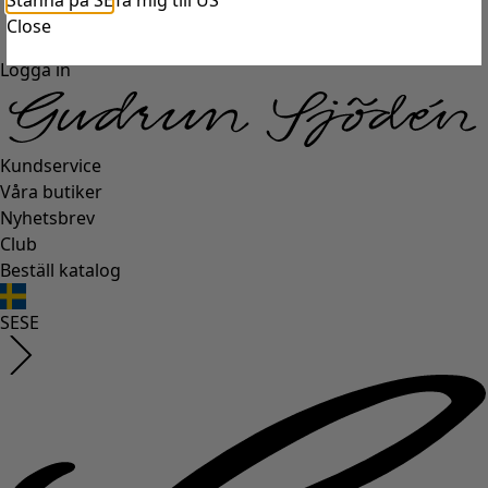
Stanna på SE
Ta mig till US
Close
Logga in
Kundservice
Våra butiker
Nyhetsbrev
Club
Beställ katalog
SE
SE