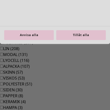
Material
BOMULL
(
1292
)
ELASTAN
(
288
)
Avvisa alla
Tillåt alla
ULL
(
271
)
POLYAMID
(
267
)
LIN
(
208
)
MODAL
(
131
)
LYOCELL
(
116
)
ALPACKA
(
107
)
SKINN
(
57
)
VISKOS
(
53
)
POLYESTER
(
51
)
SIDEN
(
30
)
PAPPER
(
8
)
KERAMIK
(
4
)
HAMPA
(
3
)