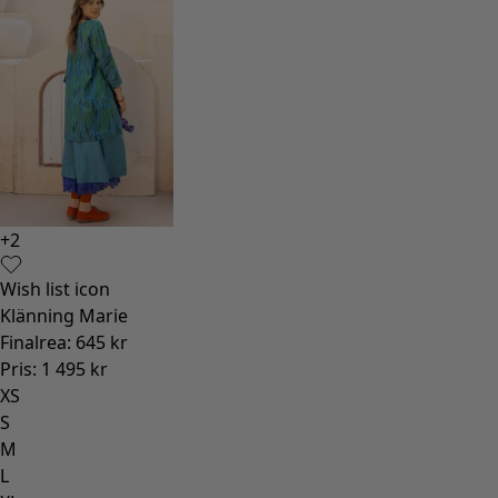
+
2
Wish list icon
Klänning Marie
Finalrea
:
645 kr
Pris
:
1 495 kr
XS
S
M
L