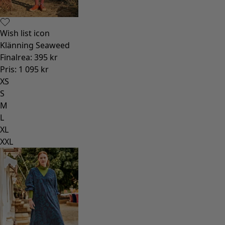
Wish list icon
Klänning Seaweed
Finalrea
:
395 kr
Pris
:
1 095 kr
XS
S
M
L
XL
XXL