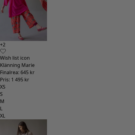
+
2
Wish list icon
Klänning Marie
Finalrea
:
645 kr
Pris
:
1 495 kr
XS
S
M
L
XL