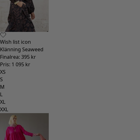
Wish list icon
Klänning Seaweed
Finalrea
:
395 kr
Pris
:
1 095 kr
XS
S
M
L
XL
XXL