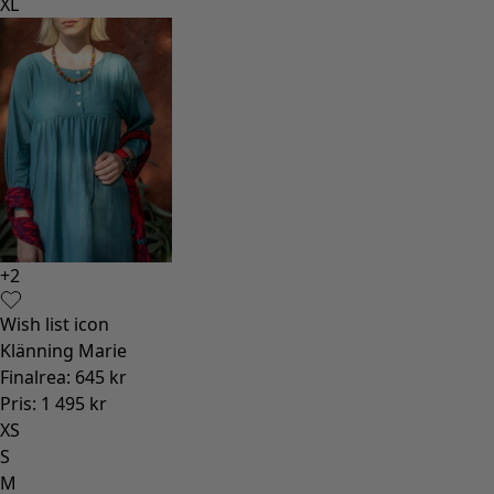
XL
+
2
Wish list icon
Klänning Marie
Finalrea
:
645 kr
Pris
:
1 495 kr
XS
S
M