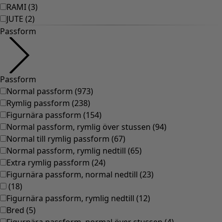
RAMI
(
3
)
JUTE
(
2
)
Passform
Passform
Normal passform
(
973
)
Rymlig passform
(
238
)
Figurnära passform
(
154
)
Normal passform, rymlig över stussen
(
94
)
Normal till rymlig passform
(
67
)
Normal passform, rymlig nedtill
(
65
)
Extra rymlig passform
(
24
)
Figurnära passform, normal nedtill
(
23
)
(
18
)
Figurnära passform, rymlig nedtill
(
12
)
Bred
(
5
)
Figurnära passform, normal över stussen
(
4
)