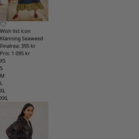
Wish list icon
Klänning Seaweed
Finalrea
:
395 kr
Pris
:
1 095 kr
XS
S
M
L
XL
XXL