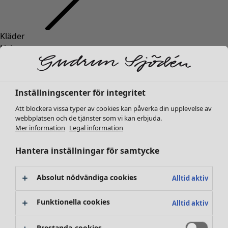
Kläder
Nyheter
Alla kläder
Klänningar
Tunikor
Inställningscenter för integritet
Toppar
Att blockera vissa typer av cookies kan påverka din upplevelse av
Skjortor & blusar
webbplatsen och de tjänster som vi kan erbjuda.
Koftor
Mer information
Legal information
Stickade tröjor
Västar
Hantera inställningar för samtycke
Kappor & jackor
Byxor
Absolut nödvändiga cookies
Alltid aktiv
Kjolar
Skor
Funktionella cookies
Alltid aktiv
Kimonos
Prestanda-cookies