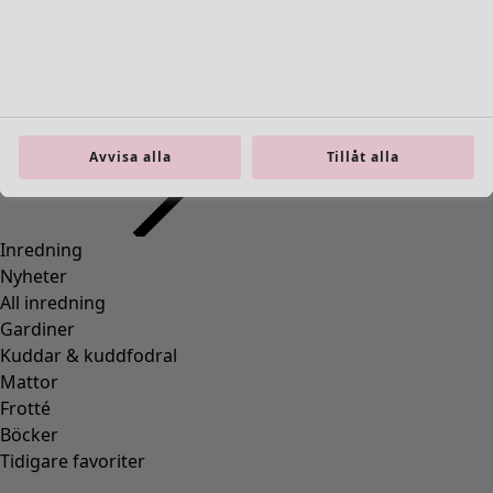
Inredning
Öppna meny Inredning
Avvisa alla
Tillåt alla
Inredning
Nyheter
All inredning
Gardiner
Kuddar & kuddfodral
Mattor
Frotté
Böcker
Tidigare favoriter