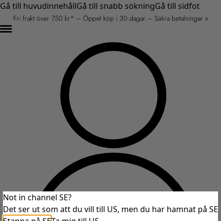
Gå till huvudinnehåll
Gå till snabb sökning
Gå till sidfot
Fri frakt över 750 kr* – Öppet köp i 30 dagar – Säkra betalningar »
Not in channel SE?
Det ser ut som att du vill till US, men du har hamnat på SE