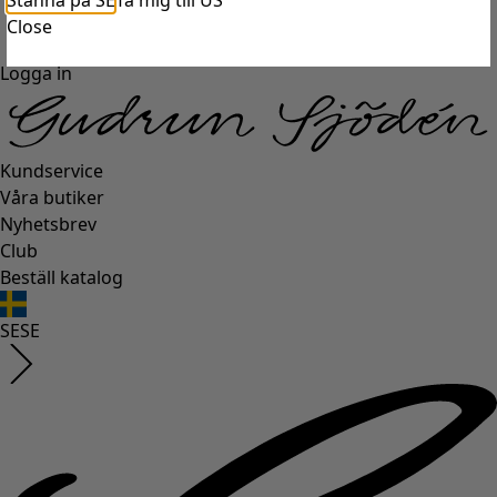
Stanna på SE
Ta mig till US
Close
Logga in
Kundservice
Våra butiker
Nyhetsbrev
Club
Beställ katalog
SE
SE