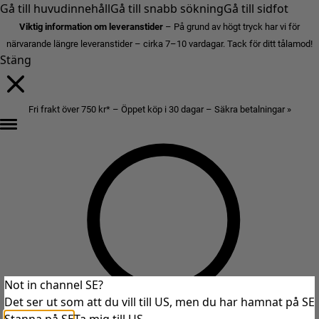
Gå till huvudinnehåll
Gå till snabb sökning
Gå till sidfot
Viktig information om leveranstider
– På grund av högt tryck har vi för
närvarande längre leveranstider – cirka 7–10 vardagar. Tack för ditt tålamod!
Stäng
Fri frakt över 750 kr* – Öppet köp i 30 dagar – Säkra betalningar »
Not in channel SE?
Det ser ut som att du vill till US, men du har hamnat på SE