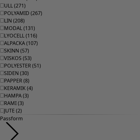
Rum
Badrum
Vardagsrum
Kök & matplats
Shoppa stilen
Klassisk och allmoge inredning