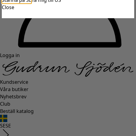
Stanna på SE
Ta mig till US
Close
Logga in
Kundservice
Våra butiker
Nyhetsbrev
Club
Beställ katalog
SE
SE