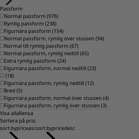
Gammaldags inredning
Lantlig inredning
Rolig inredning
Färgglad inredning
Blommig inredning
Natur
Bohemisk inredning
Skandinavisk inredning
Mysig inredning