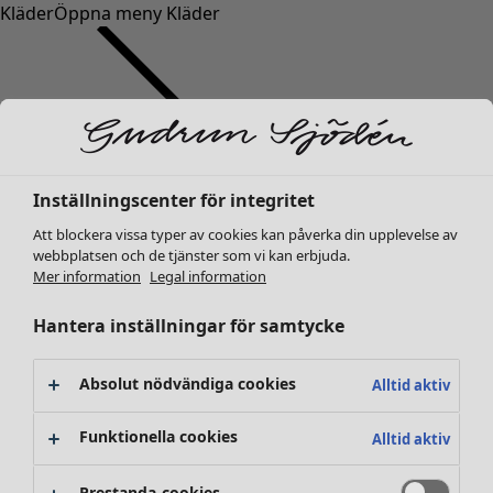
Kläder
Öppna meny Kläder
Inställningscenter för integritet
Kläder
Nyheter
Att blockera vissa typer av cookies kan påverka din upplevelse av
webbplatsen och de tjänster som vi kan erbjuda.
Alla kläder
Mer information
Legal information
Klänningar
Tunikor
Hantera inställningar för samtycke
Toppar
Skjortor & blusar
Absolut nödvändiga cookies
Alltid aktiv
Koftor
Stickade tröjor
Funktionella cookies
Alltid aktiv
Västar
Kappor & jackor
Prestanda-cookies