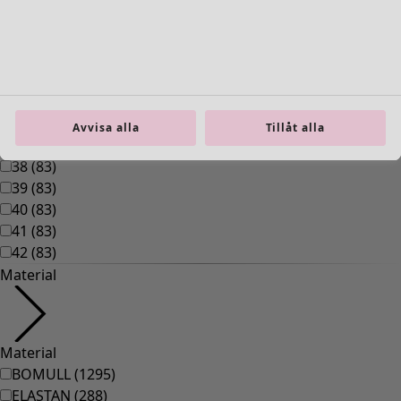
Inredning
Öppna meny Inredning
Avvisa alla
Tillåt alla
Inredning
Nyheter
All inredning
Gardiner
Kuddar & kuddfodral
Mattor
Frotté
Böcker
Tidigare favoriter