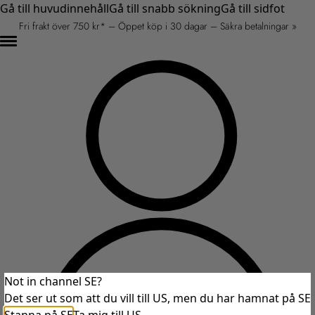
Gå till huvudinnehåll
Gå till snabb sökning
Gå till sidfot
Fri frakt över 750 kr* – Öppet köp i 30 dagar – Säkra betalningar »
Not in channel SE?
Det ser ut som att du vill till US, men du har hamnat på SE