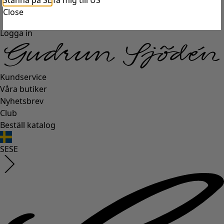
Stanna på SE
Ta mig till US
Close
Logga in
Kundservice
Våra butiker
Nyhetsbrev
Club
Beställ katalog
SE
SE