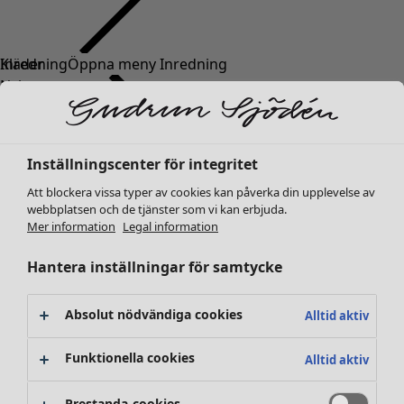
Kläder
Nyheter
Alla kläder
Klänningar
Tunikor
Inställningscenter för integritet
Toppar
Att blockera vissa typer av cookies kan påverka din upplevelse av
Skjortor & blusar
webbplatsen och de tjänster som vi kan erbjuda.
Koftor
Mer information
Legal information
Stickade tröjor
Västar
Hantera inställningar för samtycke
Kappor & jackor
Byxor
Absolut nödvändiga cookies
Alltid aktiv
Kjolar
Skor
Funktionella cookies
Alltid aktiv
Kimonos
Prestanda-cookies