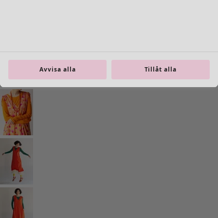
Inredning
Öppna meny Inredning
Avvisa alla
Tillåt alla
Inredning
Nyheter
All inredning
Gardiner
Kuddar & kuddfodral
Mattor
Frotté
Böcker
Tidigare favoriter