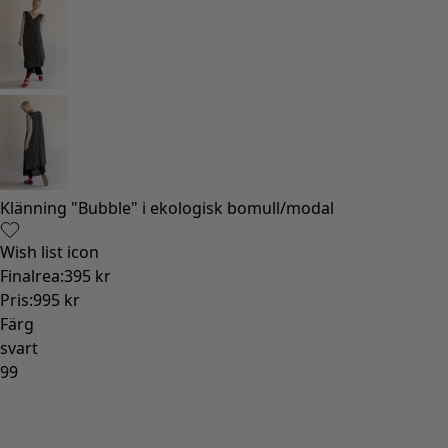
Gammaldags inredning
Lantlig inredning
Rolig inredning
Färgglad inredning
Blommig inredning
Natur
Bohemisk inredning
Skandinavisk inredning
Mysig inredning