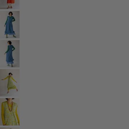
Rum
Badrum
Vardagsrum
Kök & matplats
Shoppa stilen
Klassisk och allmoge inredning