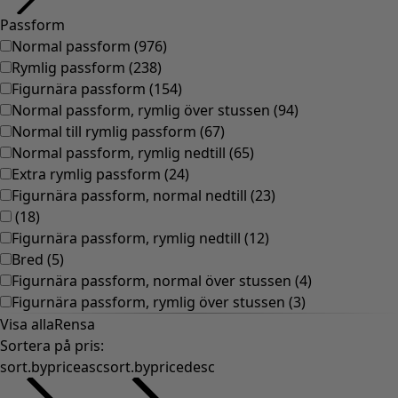
Gammaldags inredning
Lantlig inredning
Rolig inredning
Färgglad inredning
Blommig inredning
Natur
Bohemisk inredning
Skandinavisk inredning
Mysig inredning