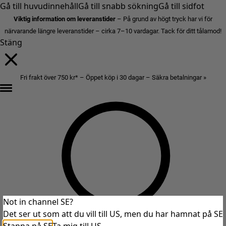
Gå till huvudinnehåll
Gå till snabb sökning
Gå till sidfot
Viktig information om leveranstider
– På grund av högt tryck har vi för
närvarande längre leveranstider – cirka 7–10 vardagar. Tack för ditt tålamod!
Stäng
Fri frakt över 750 kr* – Öppet köp i 30 dagar – Säkra betalningar »
Not in channel SE?
Det ser ut som att du vill till US, men du har hamnat på SE