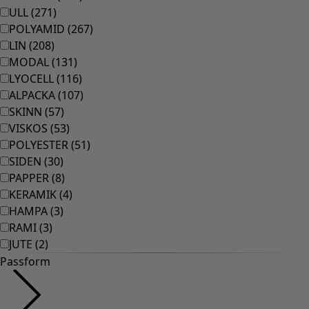
Rum
Badrum
Vardagsrum
Kök & matplats
Shoppa stilen
Klassisk och allmoge inredning