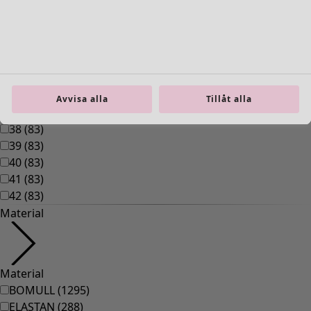
Inredning
Öppna meny Inredning
Avvisa alla
Tillåt alla
Inredning
Nyheter
All inredning
Gardiner
Kuddar & kuddfodral
Mattor
Frotté
Böcker
Tidigare favoriter