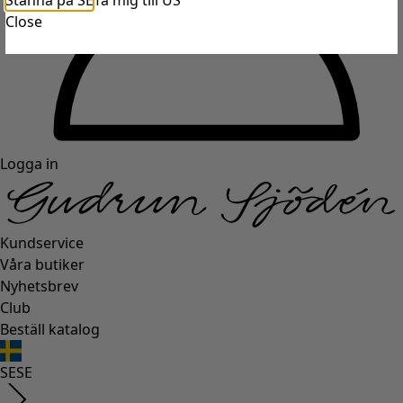
Stanna på SE
Ta mig till US
Close
Logga in
Kundservice
Våra butiker
Nyhetsbrev
Club
Beställ katalog
SE
SE