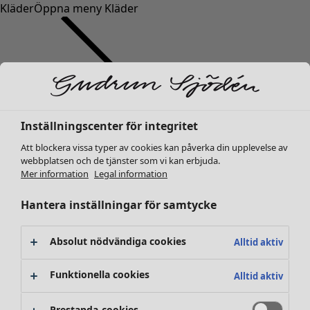
Kläder
Öppna meny Kläder
Inställningscenter för integritet
Kläder
Nyheter
Att blockera vissa typer av cookies kan påverka din upplevelse av
webbplatsen och de tjänster som vi kan erbjuda.
Alla kläder
Mer information
Legal information
Klänningar
Tunikor
Hantera inställningar för samtycke
Toppar
Skjortor & blusar
Absolut nödvändiga cookies
Alltid aktiv
Koftor
Stickade tröjor
Funktionella cookies
Alltid aktiv
Västar
Kappor & jackor
Prestanda-cookies