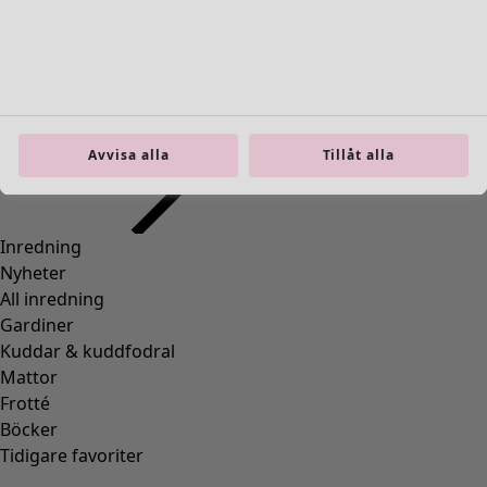
Inredning
Öppna meny Inredning
Avvisa alla
Tillåt alla
Inredning
Nyheter
All inredning
Gardiner
Kuddar & kuddfodral
Mattor
Frotté
Böcker
Tidigare favoriter