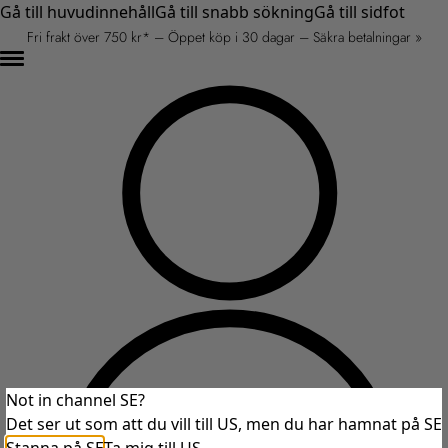
Gå till huvudinnehåll
Gå till snabb sökning
Gå till sidfot
Fri frakt över 750 kr* – Öppet köp i 30 dagar – Säkra betalningar »
Not in channel SE?
Det ser ut som att du vill till US, men du har hamnat på SE