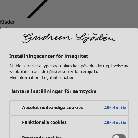
Kläder
Nyheter
Alla kläder
Klänningar
Tunikor
Inställningscenter för integritet
Toppar
Att blockera vissa typer av cookies kan påverka din upplevelse av
Skjortor & blusar
webbplatsen och de tjänster som vi kan erbjuda.
Koftor
Mer information
Legal information
Stickade tröjor
Västar
Hantera inställningar för samtycke
Kappor & jackor
Byxor
Absolut nödvändiga cookies
Alltid aktiv
Kjolar
Skor
Funktionella cookies
Alltid aktiv
Kimonos
Prestanda-cookies