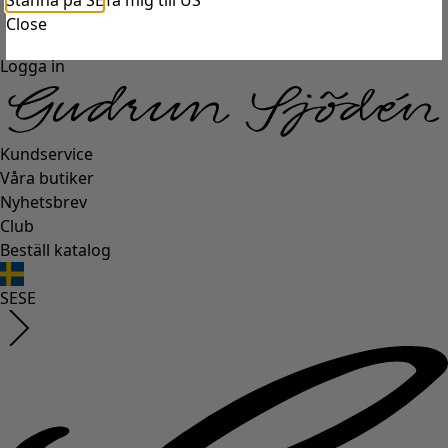
Stanna på SE
Ta mig till US
Close
Logga in
Kundservice
Våra butiker
Nyhetsbrev
Club
Beställ katalog
SE
SE