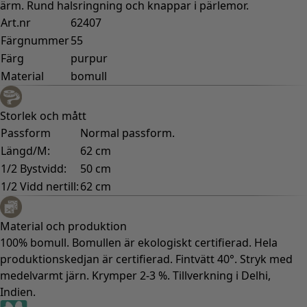
ärm. Rund halsringning och knappar i pärlemor.
Art.nr
62407
Färgnummer
55
Färg
purpur
Material
bomull
Storlek och mått
Passform
Normal passform.
Längd/M:
62 cm
1/2 Bystvidd:
50 cm
1/2 Vidd nertill:
62 cm
Material och produktion
100% bomull. Bomullen är ekologiskt certifierad. Hela
produktionskedjan är certifierad. Fintvätt 40°. Stryk med
medelvarmt järn. Krymper 2-3 %. Tillverkning i Delhi,
Indien.