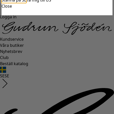
Stanna på SE
Ta mig till US
Close
Logga in
Kundservice
Våra butiker
Nyhetsbrev
Club
Beställ katalog
SE
SE