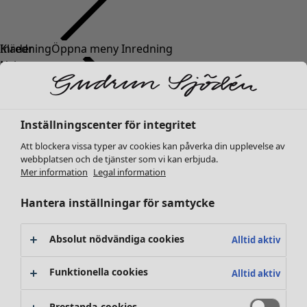
Kläder
Inredning
Öppna meny Inredning
Nyheter
Alla kläder
Klänningar
Tunikor
Inställningscenter för integritet
Toppar
Att blockera vissa typer av cookies kan påverka din upplevelse av
Skjortor & blusar
webbplatsen och de tjänster som vi kan erbjuda.
Koftor
Mer information
Legal information
Stickade tröjor
Inredning
Kampanjer
Öppna meny Kampanjer
Västar
Hantera inställningar för samtycke
Nyheter
Kappor & jackor
All inredning
Byxor
Gardiner
Absolut nödvändiga cookies
Alltid aktiv
Kjolar
Kuddar & kuddfodral
Skor
Mattor
Funktionella cookies
Alltid aktiv
Kimonos
Frotté
Böcker
Prestanda-cookies