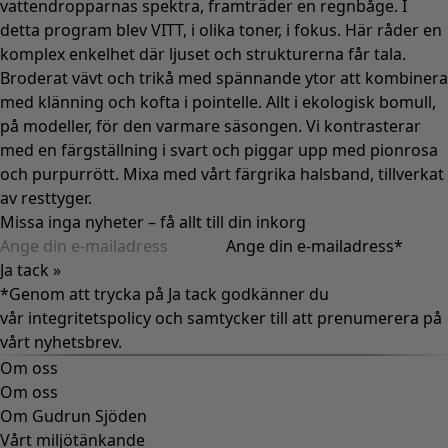
vattendropparnas spektra, framträder en regnbåge. I
detta program blev VITT, i olika toner, i fokus. Här råder en
komplex enkelhet där ljuset och strukturerna får tala.
Broderat vävt och trikå med spännande ytor att kombinera
med klänning och kofta i pointelle. Allt i ekologisk bomull,
på modeller, för den varmare säsongen. Vi kontrasterar
med en färgställning i svart och piggar upp med pionrosa
och purpurrött. Mixa med vårt färgrika halsband, tillverkat
av resttyger.
Missa inga nyheter – få allt till din inkorg
Ange din e-mailadress
*
Ja tack »
*Genom att trycka på Ja tack godkänner du
vår
integritetspolicy
och samtycker till att prenumerera på
vårt nyhetsbrev.
Om oss
Om oss
Om Gudrun Sjöden
Vårt miljötänkande