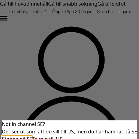
Gå till huvudinnehåll
Gå till snabb sökning
Gå till sidfot
Fri frakt över 750 kr* – Öppet köp i 30 dagar – Säkra betalningar »
Not in channel SE?
Det ser ut som att du vill till US, men du har hamnat på SE